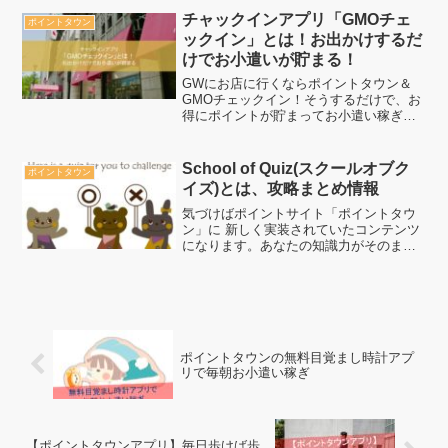
で「あなたは更に効率よくお小遣い稼ぎ
チャックインアプリ「GMOチェ
ポイントタウン
をする事が出来ます」ぜ...
ックイン」とは！お出かけするだ
けでお小遣いが貯まる！
GWにお店に行くならポイントタウン＆
GMOチェックイン！そうするだけで、お
得にポイントが貯まってお小遣い稼ぎ＆
節約術に最適！事前にインストールして
誰よりもお得になっていきましょう。
School of Quiz(スクールオブク
ポイントタウン
イズ)とは、攻略まとめ情報
気づけばポイントサイト「ポイントタウ
ン」に 新しく実装されていたコンテンツ
になります。あなたの知識力がそのまま
お金になる！そんな画期的な面白いクイ
ズコンテンツですね。今までのクイズコ
ンテンツと違うのはまさに、 あなたの知
識力次第で獲得できる...
ポイントタウンの無料目覚まし時計アプ
リで毎朝お小遣い稼ぎ
【ポイントタウンアプリ】毎日歩けば歩