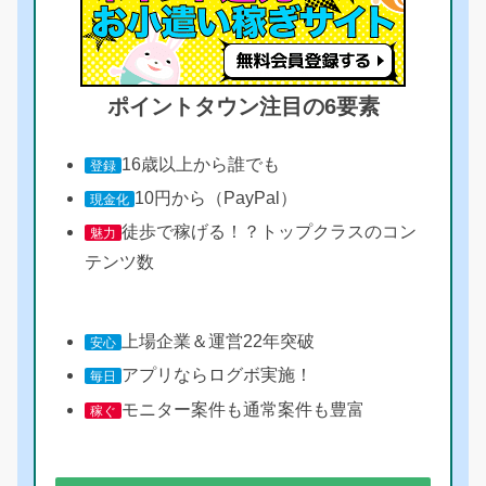
ポイントタウン注目の6要素
16歳以上から誰でも
登録
10円から（PayPal）
現金化
徒歩で稼げる！？トップクラスのコン
魅力
テンツ数
上場企業＆運営22年突破
安心
アプリならログボ実施！
毎日
モニター案件も通常案件も豊富
稼ぐ