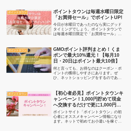
ョッピングのお買い物まで、この夏8月と
9月はポイントタウンでお買い物をする事
で間違いなくお得になる事が出来ます。
ポイントタウンは毎週水曜日限定
ポイントタウン
ぜひ、お買い物...
「お買得セール」でポイントUP!
今日が水曜日であったのなら実にグッド
タイミングでしょう。ポイントタウンで
は毎週水曜日限定で「お買得セール」で
あり、その日に限りポイントUPしている
サービス利用が可能になります。ぜひ、
ポイントタウンを活用してお得になって
GMOポイント評判まとめ！くま
ポイントタウン
いきましょう。
ポンで最大10%還元！【毎月10
日・20日はポイント最大10倍】
何と言っても、お得なのはクーポン・ポ
イントの獲得しやすさにあります。ぜ
ひ、ネットショッピングをするのであれ
ば、一番のお買物方法で誰よりもお得に
なっていきましょう。
【初心者必見】ポイントタウンキ
ポイントタウン
ャンペーン！1,000円貯めて現金
へ交換するだけで更に1,000円貰
う方法【12/31まで】【100%還元
ポイントサイト「ポイントタウン」の初
案件出現中】
心者にオススメキャンペーン情報になり
ます。ネットで初めてお小遣いを稼ぐな
ら、なぜ「ポイントタウン」なのか。 そ
れを知り、実行に移す。たったこれだけ