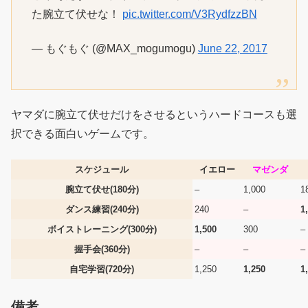
た腕立て伏せな！
pic.twitter.com/V3RydfzzBN
— もぐもぐ (@MAX_mogumogu)
June 22, 2017
ヤマダに腕立て伏せだけをさせるというハードコースも選
択できる面白いゲームです。
スケジュール
イエロー
マゼンダ
腕立て伏せ(180分)
–
1,000
1
ダンス練習(240分)
240
–
1
ボイストレーニング(300分)
1,500
300
–
握手会(360分)
–
–
–
自宅学習(720分)
1,250
1,250
1
備考