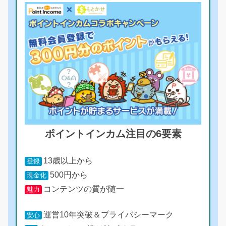
ポイントインカム注目の6要素
13歳以上から
登録
500円から
現金化
コンテンツの質が随一
魅力
運営10年突破＆プライバシーマーク
安心