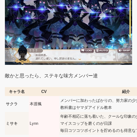
敵かと思ったら、ステキな味方メンバー達
キャラ名
CV
紹介
メンバーに加わったばかりの、努力家の少
サクラ
本渡楓
教科書はヤマダアイドル教本
年齢不相応に落ち着いた、クールな印象の
ミサキ
Lynn
マイスコップを磨くのが日課
毎日コツコツポイントを貯めるのも得意な