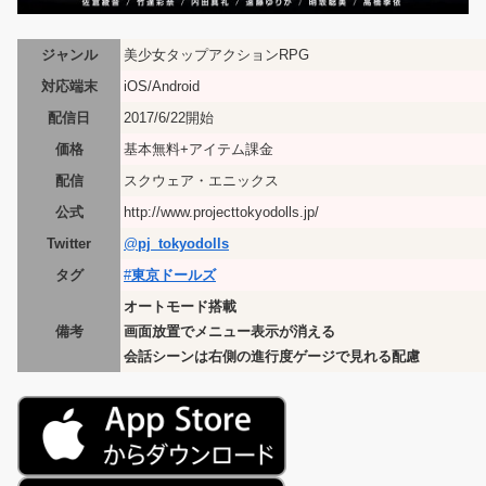
ジャンル
美少女タップアクションRPG
対応端末
iOS/Android
配信日
2017/6/22開始
価格
基本無料+アイテム課金
配信
スクウェア・エニックス
公式
http://www.projecttokyodolls.jp/
Twitter
@
pj_tokyodolls
タグ
#
東京ドールズ
オートモード搭載
備考
画面放置でメニュー表示が消える
会話シーンは右側の進行度ゲージで見れる配慮