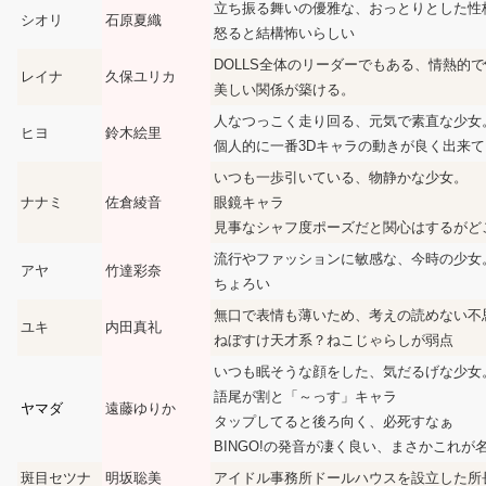
立ち振る舞いの優雅な、おっとりとした性
シオリ
石原夏織
怒ると結構怖いらしい
DOLLS全体のリーダーでもある、情熱的
レイナ
久保ユリカ
美しい関係が築ける。
人なつっこく走り回る、元気で素直な少女
ヒヨ
鈴木絵里
個人的に一番3Dキャラの動きが良く出来
いつも一歩引いている、物静かな少女。
ナナミ
佐倉綾音
眼鏡キャラ
見事なシャフ度ポーズだと関心はするがど
流行やファッションに敏感な、今時の少女
アヤ
竹達彩奈
ちょろい
無口で表情も薄いため、考えの読めない不
ユキ
内田真礼
ねぼすけ天才系？ねこじゃらしが弱点
いつも眠そうな顔をした、気だるげな少女
語尾が割と「～っす」キャラ
ヤマダ
遠藤ゆりか
タップしてると後ろ向く、必死すなぁ
BINGO!の発音が凄く良い、まさかこれが
斑目セツナ
明坂聡美
アイドル事務所ドールハウスを設立した所