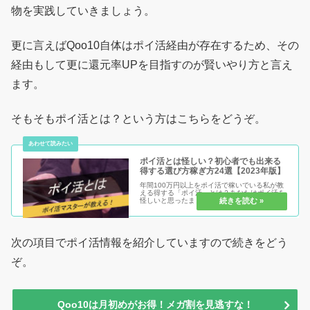
物を実践していきましょう。
更に言えばQoo10自体はポイ活経由が存在するため、その
経由もして更に還元率UPを目指すのが賢いやり方と言え
ます。
そもそもポイ活とは？という方はこちらをどうぞ。
ポイ活とは怪しい？初心者でも出来る
得する選び方稼ぎ方24選【2023年版】
年間100万円以上をポイ活で稼いでいる私が教
える得する「ポイ活」とは？あなたはポイ活を
怪しいと思ったままで損する人？それともポイ
活を安心安全に始めて得する人？ポイ活のメリ
ット・デメリットを知り、初心者だからこそ得
をして、まだポイ活を始めてい...
次の項目でポイ活情報を紹介していますので続きをどう
ぞ。
Qoo10は月初めがお得！メガ割を見逃すな！