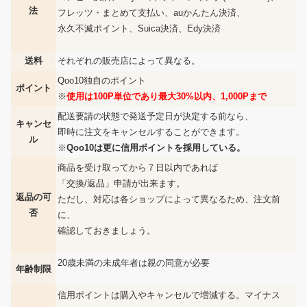
法
フレッツ・まとめて支払い、auかんたん決済、
永久不滅ポイント、Suica決済、Edy決済
送料
それぞれの販売店によって異なる。
Qoo10独自のポイント
ポイント
※
使用は100P単位であり最大30%以内、1,000Pまで
配送要請の状態で発送予定日が決定する前なら、
キャンセ
即時に注文をキャンセルすることができます。
ル
※
Qoo10は更に信用ポイントを採用している。
商品を受け取ってから７日以内であれば
「交換/返品」申請が出来ます。
返品の可
ただし、対応は各ショップによって異なるため、注文前
否
に、
確認しておきましょう。
20歳未満の未成年者は親の同意が必要
年齢制限
信用ポイントは購入やキャンセルで増減する。マイナス