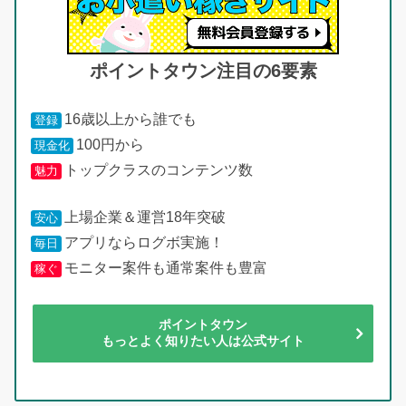
ポイントタウン注目の6要素
16歳以上から誰でも
登録
100円から
現金化
トップクラスのコンテンツ数
魅力
上場企業＆運営18年突破
安心
アプリならログボ実施！
毎日
モニター案件も通常案件も豊富
稼ぐ
ポイントタウン
もっとよく知りたい人は公式サイト