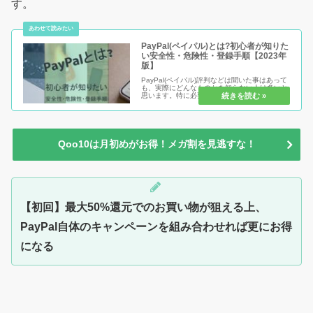
す。
PayPal(ペイパル)とは?初心者が知りた
い安全性・危険性・登録手順【2023年
版】
PayPal(ペイパル)評判などは聞いた事はあって
も、実際にどんなものかを知らない人は多いと
思います。特に必要に迫られて導入する場合、
本当に安心して使えるのかどうか、安全性・危
険性からメリット・デメリットまで解説！登録
自体は有料？無料？など...
Qoo10は月初めがお得！メガ割を見逃すな！
【初回】最大50%還元でのお買い物が狙える上、
PayPal自体のキャンペーンを組み合わせれば更にお得
になる