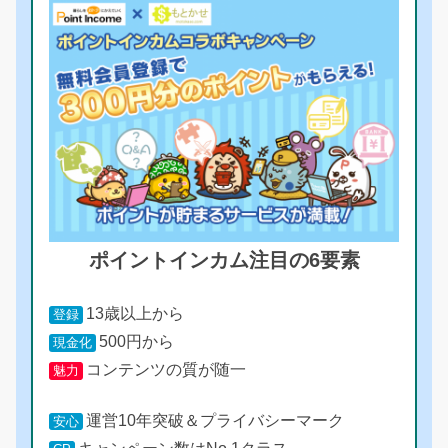
ポイントインカム注目の6要素
13歳以上から
登録
500円から
現金化
コンテンツの質が随一
魅力
運営10年突破＆プライバシーマーク
安心