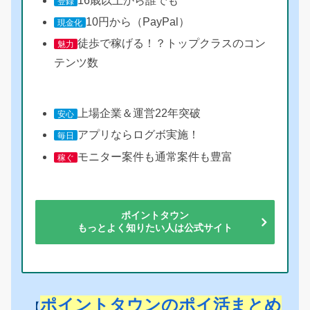
16歳以上から誰でも
登録
10円から（PayPal）
現金化
徒歩で稼げる！？トップクラスのコン
魅力
テンツ数
上場企業＆運営22年突破
安心
アプリならログボ実施！
毎日
モニター案件も通常案件も豊富
稼ぐ
ポイントタウン
もっとよく知りたい人は公式サイト
ポイントタウンのポイ活まとめ
【