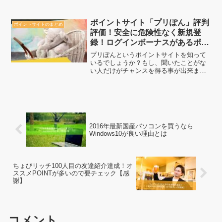
い商品を購入」して達成がしやすくなり
ます。その方法を覚えて欲しい商品を検
索するもよし。楽天リーベイツ経由で還
ポイントサイト「プリぽん」評判
ポイントサイトのまとめ
元率No.1のショッピング...
評価！安全に危険性なく新規登
録！ログインボーナスがあるポイ
ントサイト
プリぽんというポイントサイトを知って
いるでしょうか？もし、聞いたことがな
い人だけがチャンスを得る事が出来ま
す。そして早め早めにやるだけでかなり
お得になりますので、今のうちに誰より
も先にお得をゲットしていきましょう。
2016年最新国産パソコンを買うなら
Windows10が良い理由とは
ちょびリッチ100人目の友達紹介達成！オ
ススメPOINTが多いので要チェック【感
謝】
コメント