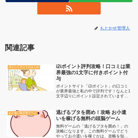
もとかせ管理人
関連記事
i2iポイント評判攻略！口コミは業
ポイントサイトのまとめ
界最強の1文字に付きポイント付
与
ポイントサイト「i2iポイント」の口コミ
が業界最強と私の中で評判です！なんと1
文字辺りにポイント設定されていますの
で、書けば書くほどお得になるシステム
です。こんな口コミシステムは他のポイ
ントサイトでは見たことがない！まさし
逃げるブタを囲め！攻略 お小遣
お小遣い稼ぎ系ゲーム
く、「i2iポイン...
いを稼げる無料の頭脳ゲーム
無料ゲームの「逃げるブタを囲め！」の
攻略になります。この無料ゲームでどう
やってお小遣いを稼ぐかは、攻略を知る