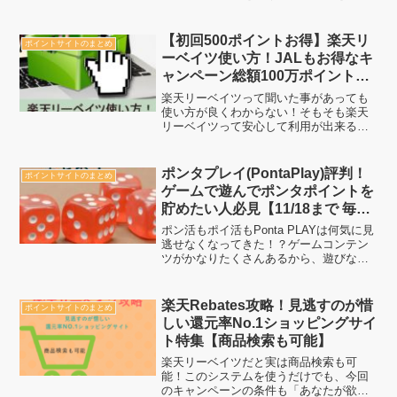
事で可能になります。ぜひ、一度読んで
「ブタを囲んで行きましょう」
【初回500ポイントお得】楽天リ
ポイントサイトのまとめ
ーベイツ使い方！JALもお得なキ
ャンペーン総額100万ポイントが
抽選で当たる【2018/8/4 10:00～
楽天リーベイツって聞いた事があっても
2018/8/12まで】
使い方が良くわからない！そもそも楽天
リーベイツって安心して利用が出来るの
という不安はないでしょうか？そういっ
た部分も最初に解説しており、何より楽
天リーベイツ経由をする方法も画像付き
ポンタプレイ(PontaPlay)評判！
ポイントサイトのまとめ
でバッチリ掲載！更に更に...
ゲームで遊んでポンタポイントを
貯めたい人必見【11/18まで 毎日
5ポンタポイント】
ポン活もポイ活もPonta PLAYは何気に見
逃せなくなってきた！？ゲームコンテン
ツがかなりたくさんあるから、遊びなが
らコツコツとPontaポイントを貯めるのに
は良いサイト！見逃せないキャンペーン
から、ポンタポイントをゲームで遊びな
楽天Rebates攻略！見逃すのが惜
ポイントサイトのまとめ
がら貯め...
しい還元率No.1ショッピングサイ
ト特集【商品検索も可能】
楽天リーベイツだと実は商品検索も可
能！このシステムを使うだけでも、今回
のキャンペーンの条件も「あなたが欲し