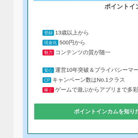
ポイントイ
13歳以上から
登録
500円から
現金化
コンテンツの質が随一
魅力
運営10年突破＆プライバシーマ
安心
キャンペーン数はNo.1クラス
CP
ゲームで遊ぶからアプリまで多
稼ぐ
ポイントインカムを知り