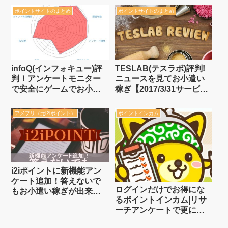
ポイントサイトのまとめ
ポイントサイトのまとめ
infoQ(インフォキュー)評
TESLAB(テスラボ)評判!
判！アンケートモニター
ニュースを見てお小遣い
で安全にゲームでお小遣
稼ぎ【2017/3/31サービス
い稼ぎ
終了】
アメフリ（元i2iポイント）
ポイントインカム
i2iポイントに新機能アン
ケート追加！答えないで
ログインだけでお得にな
もお小遣い稼ぎが出来ち
るポイントインカム|リサ
ゃうのがi2iポイント
ーチアンケートで更にポ
イントアップ！