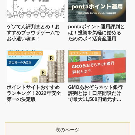
る】
ゲソてん評判まとめ！お
pontaポイント運用評判と
すすめブラウザゲームで
は！投資を気軽に始める
お小遣い稼ぎ！
ためのポイ活資産運用
ポイントサイトのまとめ
オススメのネット銀行
ポイントサイトおすすめ
GMOあおぞらネット銀行
ランキング！2022年安全
評判とは！口座開設だけ
第一の決定版
で最大11,500円還元する
方法【交換で5%増量中
12/4 15:00まで】
次のページ