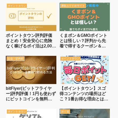
dポイント交換で15%増
ポイントタウン
通販おすすめサイト
量】
ポイントタウン評判評価
くまポン＆GMOポイント
まとめ！安全安心に危険
とは怪しい？評判から先
なく稼げるポイ活は2,000
着で得するクーポン＆ポ
円確定でお得【毎月7日は
イ活【2022年版】
超タウン祭でお得】
お金・節約術
ポイントタウン
bitFlyer(ビットフライヤ
【ポイントタウン】スゴ
ー)評判評価！1円も使わず
得コンテンツの場所はど
にビットコインを無料で
こ？1番お得な理由とは
貯める方法【新規登録で
【画像付きで掲載中】
1,000円 or 12,500円
ポイントタウン
ポイ活
+1,000円貰う方法もあ