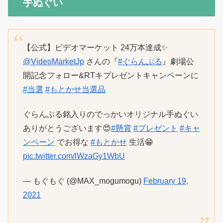
手ぬぐい
【公式】ビデオマーケット 24万本達成✨
@VideoMarketJp
さんの『
#ぐらんぶる
』劇場公
開記念フォロー&RTキプレゼントキャンペーンに
#当選
#もとかせ当選品
ぐらんぶる銘入りのでっかいオリジナル手ぬぐい
ありがとうございます😍
#懸賞
#プレゼント
#キャ
ンペーン
でお得な
#もとかせ
生活😁
pic.twitter.com/lWzaGy1WbU
— もぐもぐ (@MAX_mogumogu)
February 19,
2021