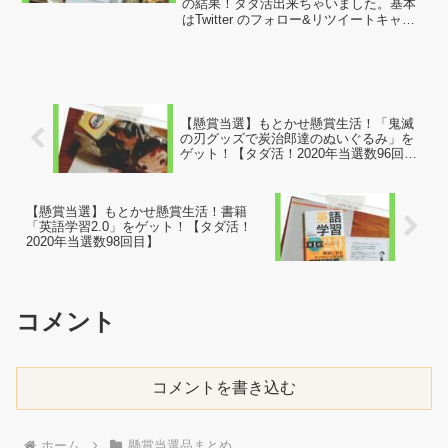
の結果！タダ活出来ちゃいました。基本
はTwitter のフォロー&リツイートキャン
ペーンで当選した賞品を載せています。
やっていることは特別難しいことではな
くただフォローとリツイートして当選を
待つだけで...
【懸賞当選】もとかせ懸賞生活！「鬼滅
の刃グッズで炭治郎達のぬいぐるみ」を
ゲット！【タダ活！2020年当選数96回
目】
【懸賞当選】もとかせ懸賞生活！書籍
「英語学習2.0」をゲット！【タダ活！
2020年当選数98回目】
コメント
コメントを書き込む
ホーム
懸賞当選品まとめ