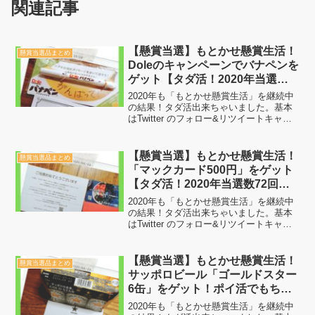
関連記事
【懸賞当選】もとかせ懸賞生活！
懸賞当選品まとめ
Doleのキャンペーンでバナペンを
ゲット【タダ活！2020年当選数
53回目】
2020年も「もとかせ懸賞生活」を継続中
の結果！タダ活出来ちゃいました。基本
はTwitter のフォロー&リツイートキャン
ペーンで当選した賞品を載せています。
やっていることは特別難しいことではな
くただフォローとリツイートして当選を
【懸賞当選】もとかせ懸賞生活！
懸賞当選品まとめ
待つだけで...
「マックカード500円」をゲット
【タダ活！2020年当選数72回
目】
2020年も「もとかせ懸賞生活」を継続中
の結果！タダ活出来ちゃいました。基本
はTwitter のフォロー&リツイートキャン
ペーンで当選した賞品を載せています。
やっていることは特別難しいことではな
くただフォローとリツイートして当選を
【懸賞当選】もとかせ懸賞生活！
懸賞当選品まとめ
待つだけで...
サッポロビール「ゴールドスター
6缶」をゲット！ポイ活でもちょ
い得情報有【タダ活！2020年当
2020年も「もとかせ懸賞生活」を継続中