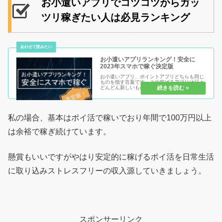
お小遣いアプリでコツコツからガッ
ツリ稼ぎたい人は必見ランキング
お小遣いアプリランキング！安全に
2023年スマホで稼ぐ決定版
お小遣いアプリ、ポイントアプリどちらも同じ
ものを指す言葉です。その稼げるアプリは日々
どんどん新しいものが出現しています。そんな
中、どのアプリやサイトが「安全安心」で、
「稼ぎやすく」「換金しやすいか」などランキ
ングで紹介していきます。そして似...
私の場合、基本はポイ活で稼いでおり年間で100万円以上
は余裕で稼ぎ続けています。
懸賞もいいですがやはり安定的に稼げるポイ活を日常生活
に取り込みストレスフリーの収入源していきましょう。
スポンサーリンク