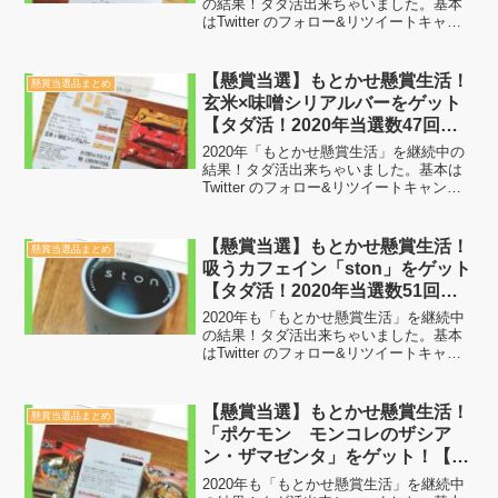
選数89回目】
の結果！タダ活出来ちゃいました。基本
はTwitter のフォロー&リツイートキャン
ペーンで当選した賞品を載せています。
やっていることは特別難しいことではな
くただフォローとリツイートして当選を
【懸賞当選】もとかせ懸賞生活！
懸賞当選品まとめ
待つだけで...
玄米×味噌シリアルバーをゲット
【タダ活！2020年当選数47回
目】
2020年「もとかせ懸賞生活」を継続中の
結果！タダ活出来ちゃいました。基本は
Twitter のフォロー&リツイートキャンペ
ーンで当選した賞品を載せています。や
っていることは特別難しいことではなく
ただフォローとリツイートして当選を待
【懸賞当選】もとかせ懸賞生活！
懸賞当選品まとめ
つだけです...
吸うカフェイン「ston」をゲット
【タダ活！2020年当選数51回
目】
2020年も「もとかせ懸賞生活」を継続中
の結果！タダ活出来ちゃいました。基本
はTwitter のフォロー&リツイートキャン
ペーンで当選した賞品を載せています。
やっていることは特別難しいことではな
くただフォローとリツイートして当選を
【懸賞当選】もとかせ懸賞生活！
懸賞当選品まとめ
待つだけで...
「ポケモン モンコレのザシア
ン・ザマゼンタ」をゲット！【タ
ダ活！2020年当選数103回目】
2020年も「もとかせ懸賞生活」を継続中