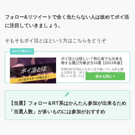
フォロー&リツイートで全く当たらない人は改めてポイ活
に注目していきましょう。
そもそもポイ活とはという方はこちらをどうぞ
ポイ活とは怪しい？初心者でも出来る
得する選び方稼ぎ方24選【2023年版】
年間100万円以上をポイ活で稼いでいる私が教
える得する「ポイ活」とは？あなたはポイ活を
怪しいと思ったままで損する人？それともポイ
活を安心安全に始めて得する人？ポイ活のメリ
ット・デメリットを知り、初心者だからこそ得
をして、まだポイ活を始めてい...
【当選】フォロー＆RT系はかんたん参加が出来るため
「当選人数」が多いものには参加がおすすめ