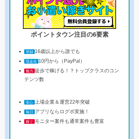
ポイントタウン注目の6要素
16歳以上から誰でも
登録
10円から（PayPal）
現金化
徒歩で稼げる！？トップクラスのコン
魅力
テンツ数
上場企業＆運営22年突破
安心
アプリならログボ実施！
毎日
モニター案件も通常案件も豊富
稼ぐ