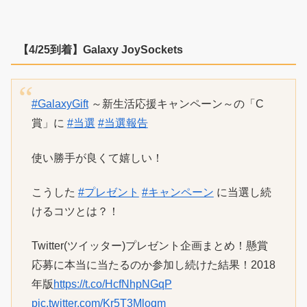
【4/25到着】Galaxy JoySockets
#GalaxyGift
～新生活応援キャンペーン～の「C
賞」に
#当選
#当選報告
使い勝手が良くて嬉しい！
こうした
#プレゼント
#キャンペーン
に当選し続
けるコツとは？！
Twitter(ツイッター)プレゼント企画まとめ！懸賞
応募に本当に当たるのか参加し続けた結果！2018
年版
https://t.co/HcfNhpNGqP
pic.twitter.com/Kr5T3Mloqm