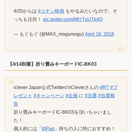
4/20からは
#コナン映画
もやるみたいなので、そ
っちも注目！
pic.twitter.com/MtYTpUTk4O
— もぐもぐ (@MAX_mogumogu)
April 18, 2018
【4/14到着】折り畳みキーボードIC-BK03
iclever Japan公式TwitterのiCleverさんの
#RT
#プ
レゼント
#キャンペーン
#企画
に
#当選
#当選報
告
折り畳みキーボードIC-BK03を頂いちゃいまし
た！
個人的には「
#iPad
」持ちの人に特におすすめ！