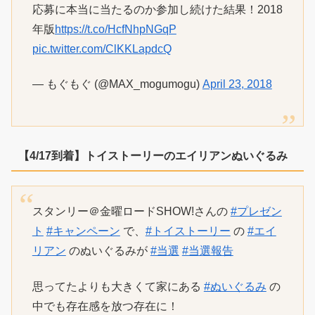
応募に本当に当たるのか参加し続けた結果！2018
年版
https://t.co/HcfNhpNGqP
pic.twitter.com/ClKKLapdcQ
— もぐもぐ (@MAX_mogumogu)
April 23, 2018
【4/17到着】トイストーリーのエイリアンぬいぐるみ
スタンリー＠金曜ロードSHOW!さんの
#プレゼン
ト
#キャンペーン
で、
#トイストーリー
の
#エイ
リアン
のぬいぐるみが
#当選
#当選報告
思ってたよりも大きくて家にある
#ぬいぐるみ
の
中でも存在感を放つ存在に！