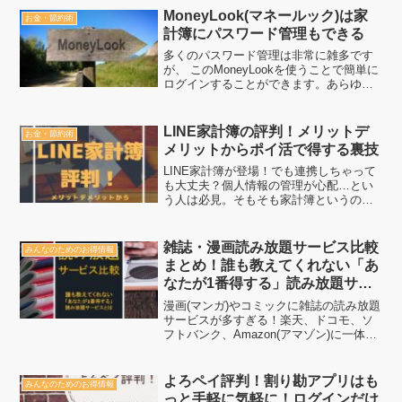
更に最高になります。本気でお得になる
MoneyLook(マネールック)は家
お金・節約術
株主優待を選ぶの出れ...
計簿にパスワード管理もできる
多くのパスワード管理は非常に雑多です
が、 このMoneyLookを使うことで簡単に
ログインすることができます。あらゆる
ID、パスワードを管理と同時に、 ポイン
トなどをまとめてみたい場合は更に重宝
します。
LINE家計簿の評判！メリットデ
お金・節約術
メリットからポイ活で得する裏技
LINE家計簿が登場！でも連携しちゃって
も大丈夫？個人情報の管理が心配…とい
う人は必見。そもそも家計簿というのが
「個人情報の塊」なので、本当に安心出
来るアプリを選び抜く必要があります。
ただ、LINE Payを既に始めて利用してい
雑誌・漫画読み放題サービス比較
みんなのためのお得情報
る人は上手く...
まとめ！誰も教えてくれない「あ
なたが1番得する」読み放題サー
ビスとは
漫画(マンガ)やコミックに雑誌の読み放題
サービスが多すぎる！楽天、ドコモ、ソ
フトバンク、Amazon(アマゾン)に一体何
社サービスやっているんだ！？ここから
口コミだけで1つを選ぶのは困難です。比
較して分かった「あなたが1番得する」裏
よろペイ評判！割り勘アプリはも
みんなのためのお得情報
技を使っ...
っと手軽に気軽に！ログインだけ