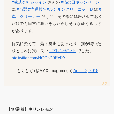
#株式会社シャイン
さんの
#猫の日キャンペーン
に
#当選
#当選報告
#ルンルンクリーニャーD
は
#
卓上クリーナー
だけど、その場に鎮座させておく
だけでも日常に潤いをもたらしそうな愛くるしさ
があります。
何気に賢くて、落下防止もあったり、猫が鳴いた
りとこれは実に良い
#プレンゼント
でした。
pic.twitter.com/NGQpD9EcRY
— もぐもぐ (@MAX_mogumogu)
April 13, 2018
【4/7到着】キリンレモン