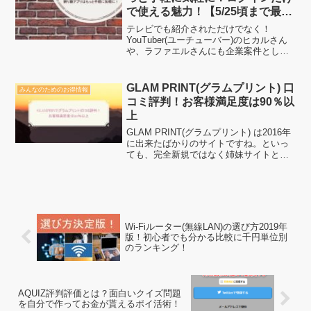
で使える魅力！【5/25頃まで最大
10万円チャンス】
テレビでも紹介されただけでなく！
YouTuber(ユーチューバー)のヒカルさん
や、ラファエルさんにも企業案件として
紹介！それこそが割り勘アプリ「よろペ
イ」です。 アプリ自体もログインだけで
開始する事が出来て、手軽に割り勘出来
GLAM PRINT(グラムプリント) 口
みんなのためのお得情報
る！何より人気...
コミ評判！お客様満足度は90％以
上
GLAM PRINT(グラムプリント) は2016年
に出来たばかりのサイトですね。といっ
ても、完全新規ではなく姉妹サイトとし
て生まれました。プライバシーマーク有
企業の運営という元ですので個人情報保
護もバッチリ！さらに言えばリピーター
も多く今...
Wi-Fiルーター(無線LAN)の選び方2019年
版！初心者でも分かる比較に千円単位別
のランキング！
AQUIZ評判評価とは？面白いクイズ問題
を自分で作ってお金が貰えるポイ活術！