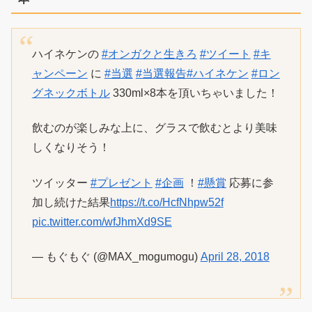
ハイネケンの
#オンガクと生きろ
#ツイート
#キ
ャンペーン
に
#当選
#当選報告
#ハイネケン
#ロン
グネックボトル
330ml×8本を頂いちゃいました！
飲むのが楽しみな上に、グラスで飲むとより美味
しくなりそう！
ツイッター
#プレゼント
#企画
！
#懸賞
応募に参
加し続けた結果
https://t.co/HcfNhpw52f
pic.twitter.com/wfJhmXd9SE
— もぐもぐ (@MAX_mogumogu)
April 28, 2018