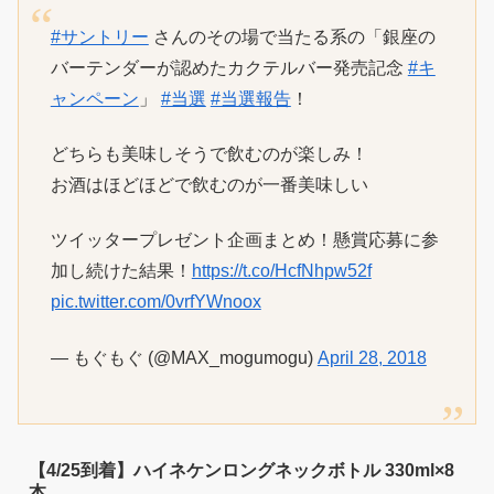
#サントリー
さんのその場で当たる系の「銀座の
バーテンダーが認めたカクテルバー発売記念
#キ
ャンペーン
」
#当選
#当選報告
！
どちらも美味しそうで飲むのが楽しみ！
お酒はほどほどで飲むのが一番美味しい
ツイッタープレゼント企画まとめ！懸賞応募に参
加し続けた結果！
https://t.co/HcfNhpw52f
pic.twitter.com/0vrfYWnoox
— もぐもぐ (@MAX_mogumogu)
April 28, 2018
【4/25到着】ハイネケンロングネックボトル 330ml×8
本