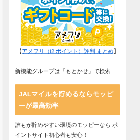
【
アメフリ（i2iポイント）評判 まとめ
】
新機能グループは「もとかせ」で検索
JALマイルを貯めるならモッピ
ーが最高効率
誰もが貯めやすい環境のモッピーなら ポ
イントサイト初心者も安心！