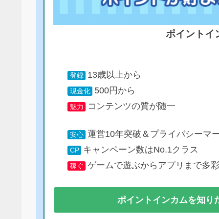
ポイントイ
13歳以上から
登録
500円から
現金化
コンテンツの質が随一
魅力
運営10年突破＆プライバシーマ
安心
キャンペーン数はNo.1クラス
CP
ゲームで遊ぶからアプリまで多
稼ぐ
ポイントインカムを知り