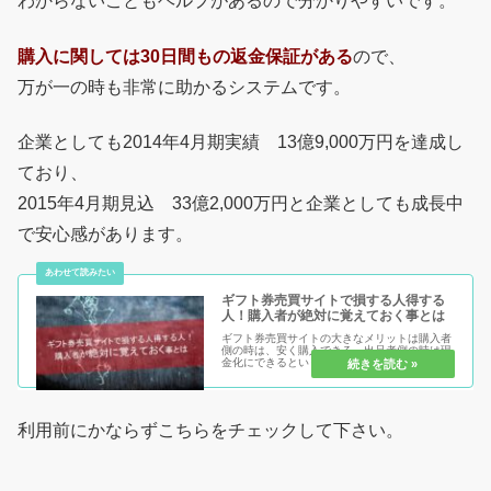
わからないこともヘルプがあるので分かりやすいです。
購入に関しては30日間もの返金保証がある
ので、
万が一の時も非常に助かるシステムです。
企業としても2014年4月期実績 13億9,000万円を達成し
ており、
2015年4月期見込 33億2,000万円と企業としても成長中
で安心感があります。
ギフト券売買サイトで損する人得する
人！購入者が絶対に覚えておく事とは
ギフト券売買サイトの大きなメリットは購入者
側の時は、安く購入できる。出品者側の時は現
金化にできるという事です。しかし、しっかり
と確認しておかないと損しかしないという事を
知っておきましょう。ギフト券売買サイトをし
っかりと知って使いこなして、損...
利用前にかならずこちらをチェックして下さい。