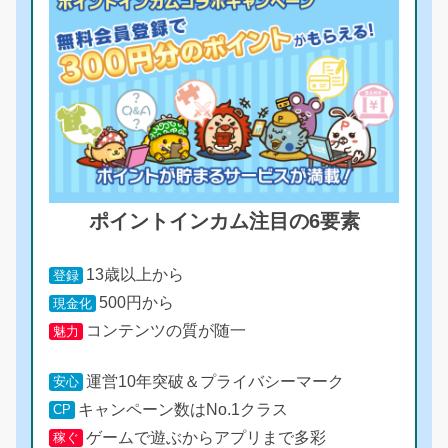
ポイントインカム注目の6要素
13歳以上から
登録
500円から
現金化
コンテンツの質が随一
魅力
運営10年突破＆プライバシーマーク
安心
キャンペーン数はNo.1クラス
CP
ゲームで遊ぶからアプリまで多彩
稼ぐ