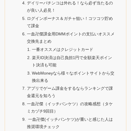
デイリーパチンコは外れる！なら必ず当たるの
が良い人必見！
ログインボーナス＆ガチャ狙い！コツコツ貯め
て課金
一血卍傑課金用DMMポイントの支払いオススメ
交換先まとめ
一番オススメはクレジットカード
楽天ID決済は自己負担1円で全額楽天ポイン
ト決済も可能
WebMoneyなら様々なポイントサイトから交
換出来る
アプリでゲーム課金をするならランキングで課
金還元を知ろう
一血卍傑（イッチバンケツ）の攻略感想（タケ
ミカヅチ9回目）
一血卍傑(イッチバンケツ)が重いと感じた人は
推奨環境チェック