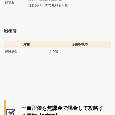
鶺鴒台
1日1回ペースで無料も可能
戦術所
対象
必要御統珠
部隊枠3
1,000
一血卍傑を無課金で課金して攻略す