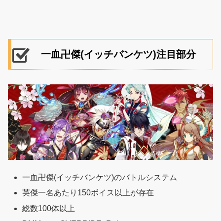
一血卍傑(イッチバンケツ)注目部分
一血卍傑(イッチバンケツ)のバトルシステム
英傑一名あたり150ボイス以上が存在
総数100体以上