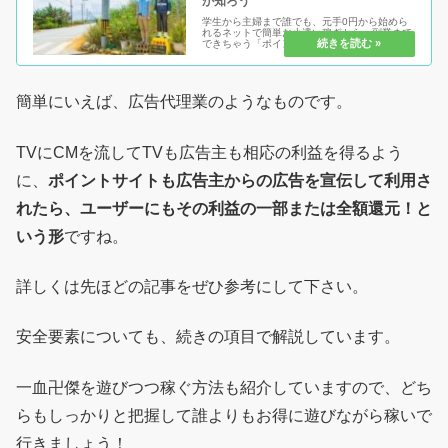
か知ろう
学生から主婦まで誰でも、元手0円から始めら
れるネットで簡単お小遣い稼ぎから、副業まで
できちゃう「ポイントサイト」または「お小遣
いサイト」とは！何をするにも、知る事が大事
です。知らないからこそ、不安があり、始める
事が出来ない。いざ始めても稼ぐ...
簡単にいえば、広告代理業のようなものです。
TVにCMを流してTVも広告主も相応の利益を得るよう
に、
ポイントサイトも広告主からの広告を宣伝して利用さ
れたら、ユーザーにもその利益の一部または全額還元！と
いう形
ですね。
詳しくは先ほどの記事をぜひ参考にして下さい。
安全要素についても、続きの項目で解説しています。
一血卍傑を遊びつつ稼ぐ方法も紹介していますので、どち
らもしっかりと把握して誰よりもお得に遊びながら稼いで
行きましょう！