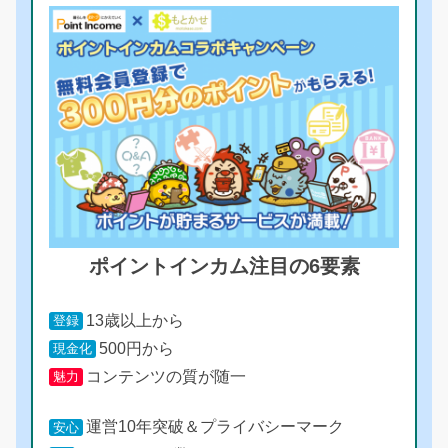
ポイントインカム注目の6要素
13歳以上から
登録
500円から
現金化
コンテンツの質が随一
魅力
運営10年突破＆プライバシーマーク
安心