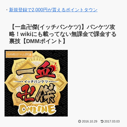
・
新規登録で2,000円が貰えるポイントタウン
【一血卍傑(イッチバンケツ)】バンケツ攻
略！wikiにも載ってない無課金で課金する
裏技【DMMポイント】
GAME(ゲーム)関連
2016.10.29
2017.03.03