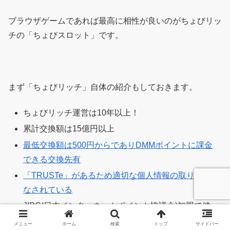
ブラウザゲームであれば最高に相性が良いのがちょびリッ
チの「ちょびスロット」です。
まず「ちょびリッチ」自体の紹介もしておきます。
ちょびリッチ運営は10年以上！
累計交換額は15億円以上
最低交換額は500円からでありDMMポイントに課金
できる交換先有
「TRUSTe」があるため適切な個人情報の取り扱いが
なされている
JIPC(日本インターネットポイント協議会)加盟で健
全！
メニュー
ホーム
検索
トップ
サイドバー