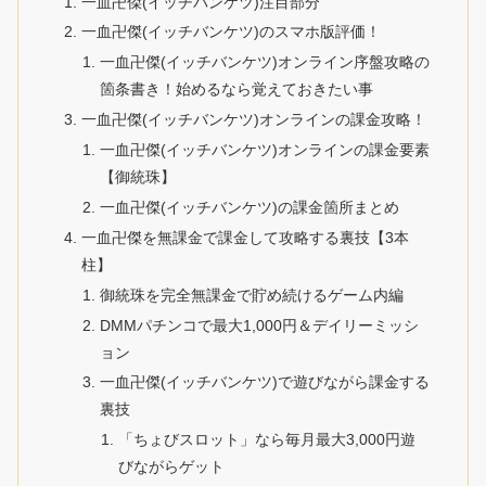
一血卍傑(イッチバンケツ)注目部分
一血卍傑(イッチバンケツ)のスマホ版評価！
一血卍傑(イッチバンケツ)オンライン序盤攻略の
箇条書き！始めるなら覚えておきたい事
一血卍傑(イッチバンケツ)オンラインの課金攻略！
一血卍傑(イッチバンケツ)オンラインの課金要素
【御統珠】
一血卍傑(イッチバンケツ)の課金箇所まとめ
一血卍傑を無課金で課金して攻略する裏技【3本
柱】
御統珠を完全無課金で貯め続けるゲーム内編
DMMパチンコで最大1,000円＆デイリーミッシ
ョン
一血卍傑(イッチバンケツ)で遊びながら課金する
裏技
「ちょびスロット」なら毎月最大3,000円遊
びながらゲット