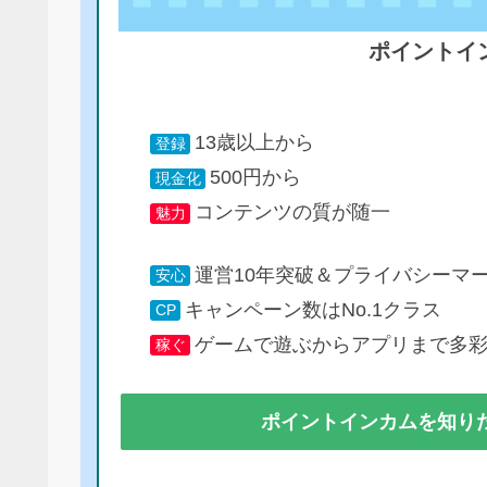
ポイントイ
13歳以上から
登録
500円から
現金化
コンテンツの質が随一
魅力
運営10年突破＆プライバシーマ
安心
キャンペーン数はNo.1クラス
CP
ゲームで遊ぶからアプリまで多
稼ぐ
ポイントインカムを知り