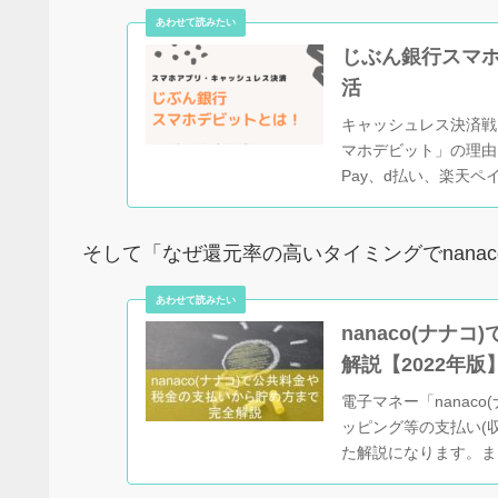
じぶん銀行スマ
活
キャッシュレス決済戦
マホデビット」の理由と
Pay、d払い、楽天ペ
ット...
そして「なぜ還元率の高いタイミングでnana
nanaco(ナ
解説【2022年版
電子マネー「nanac
ッピング等の支払い(
た解説になります。ま
得な貯め方まで...