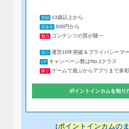
13歳以上から
登録
500円から
現金化
コンテンツの質が随一
魅力
運営10年突破＆プライバシーマ
安心
キャンペーン数はNo.1クラス
CP
ゲームで遊ぶからアプリまで多
稼ぐ
ポイントインカムを知り
ポイントインカムの
【