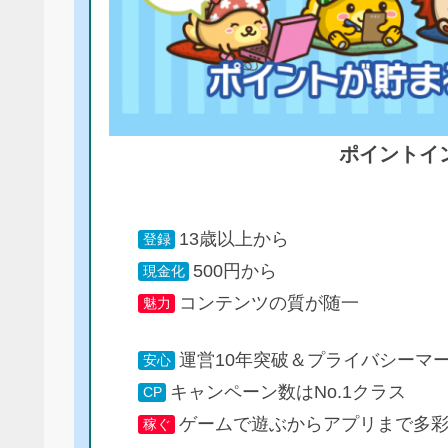
ポイントイ
13歳以上から
登録
500円から
現金化
コンテンツの質が随一
魅力
運営10年突破＆プライバシーマ
安心
キャンペーン数はNo.1クラス
CP
ゲームで遊ぶからアプリまで多
稼ぐ