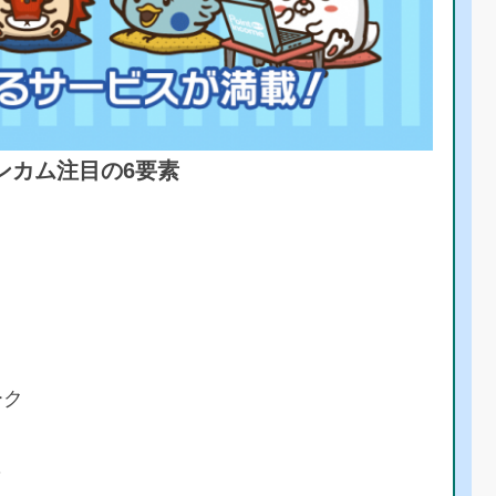
ンカム注目の6要素
ーク
彩