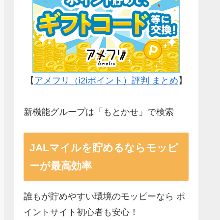
【
アメフリ（i2iポイント）評判 まとめ
】
新機能グループは「もとかせ」で検索
JALマイルを貯めるならモッピ
ーが最高効率
誰もが貯めやすい環境のモッピーなら ポ
イントサイト初心者も安心！