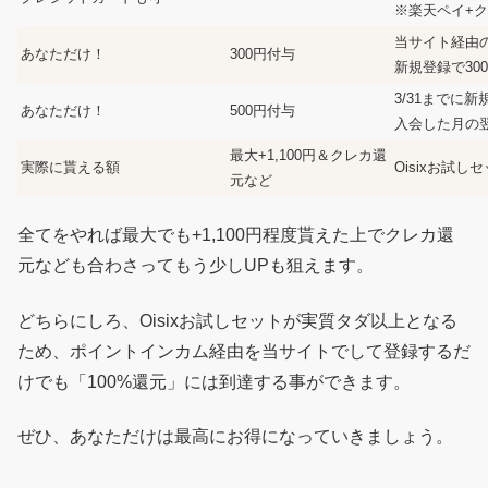
※楽天ペイ+
当サイト経由
あなただけ！
300円付与
新規登録で30
3/31までに新
あなただけ！
500円付与
入会した月の
最大+1,100円＆クレカ還
実際に貰える額
Oisixお試し
元など
全てをやれば最大でも+1,100円程度貰えた上でクレカ還
元なども合わさってもう少しUPも狙えます。
どちらにしろ、Oisixお試しセットが実質タダ以上となる
ため、ポイントインカム経由を当サイトでして登録するだ
けでも「100%還元」には到達する事ができます。
ぜひ、あなただけは最高にお得になっていきましょう。