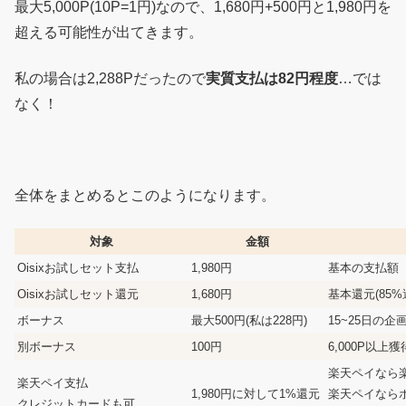
最大5,000P(10P=1円)なので、1,680円+500円と1,980円を
超える可能性が出てきます。
私の場合は2,288Pだったので
実質支払は82円程度
…では
なく！
全体をまとめるとこのようになります。
対象
金額
Oisixお試しセット支払
1,980円
基本の支払額
Oisixお試しセット還元
1,680円
基本還元(85
ボーナス
最大500円(私は228円)
15~25日の企
別ボーナス
100円
6,000P以上
楽天ペイなら
楽天ペイ支払
1,980円に対して1%還元
楽天ペイなら
クレジットカードも可