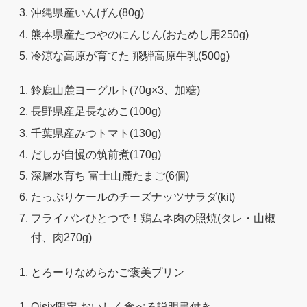
沖縄県産いんげん(80g)
熊本県産たつやのにんじん(おためし用250g)
冷涼な高原が育てた 飛騨高原牛乳(500g)
鈴鹿山麓ヨーグルト(70g×3、加糖)
長野県産足長なめこ(100g)
千葉県産みつトマト(130g)
だしが自慢の筑前煮(170g)
深層水育ち 富士山麓たまご(6個)
たっぷりケールのチーズナッツサラダ(kit)
フライパンひとつで！鶏ムネ肉の照焼(タレ・山椒
付、肉270g)
とろーりなめらかご褒美プリン
Oisix限定 おいしく食べる説明書付き