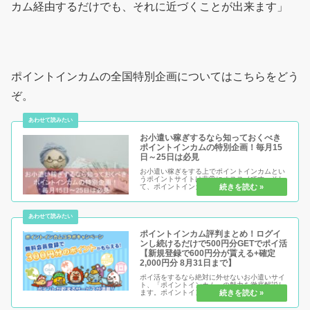
カム経由するだけでも、それに近づくことが出来ます」
ポイントインカムの全国特別企画についてはこちらをどう
ぞ。
お小遣い稼ぎするなら知っておくべき
ポイントインカムの特別企画！毎月15
日～25日は必見
お小遣い稼ぎをする上でポイントインカムとい
うポイントサイトは非常にオススメです。そし
て、ポイントインカムをするのであればこの特
別企画が行われている期間に活動しないのは損
をするばかり！確実に得になる特別企画を制覇
して、どんどんお小遣い稼ぎをし...
ポイントインカム評判まとめ！ログイ
ンし続けるだけで500円分GETでポイ活
【新規登録で600円分が貰える+確定
2,000円分 8月31日まで】
ポイ活をするなら絶対に外せないお小遣いサイ
ト、「ポイントインカム」の魅力を徹底解説し
ます。ポイントインカムは、他サイトと比べて
「分かりやすさ」が段違い！その理由は、ポイ
ントを貯める時だけでなく「交換するタイミン