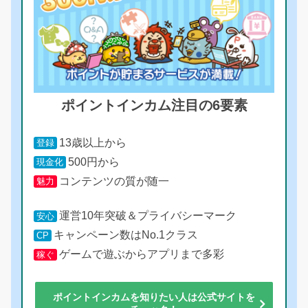
ポイントインカム注目の6要素
13歳以上から
登録
500円から
現金化
コンテンツの質が随一
魅力
運営10年突破＆プライバシーマーク
安心
キャンペーン数はNo.1クラス
CP
ゲームで遊ぶからアプリまで多彩
稼ぐ
ポイントインカムを知りたい人は公式サイトを