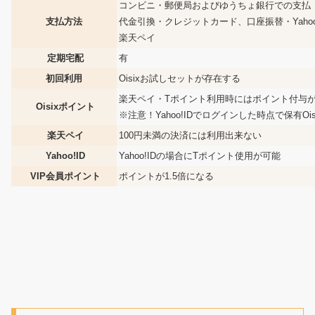
コンビニ・郵便局およびゆうちょ銀行での支払
支払方法
代金引換・クレジットカード、口座振替・Yaho
楽天ペイ
定期宅配
有
初回利用
Oisixお試しセットが存在する
楽天ペイ・Tポイント利用時にはポイント付与
Oisixポイント
※注意！Yahoo!IDでログインした時点で保有O
楽天ペイ
100円未満の決済には利用出来ない
Yahoo!ID
Yahoo!IDの場合にTポイント使用が可能
VIP会員ポイント
ポイントが1.5倍になる