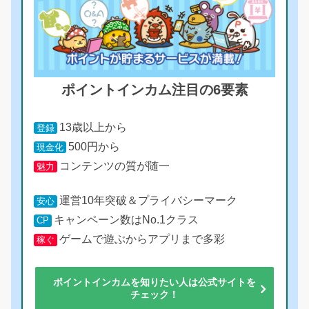
ポイントインカム注目の6要素
13歳以上から
登録
500円から
現金化
コンテンツの質が随一
魅力
運営10年突破＆プライバシーマーク
安心
キャンペーン数はNo.1クラス
CP
ゲームで遊ぶからアプリまで多彩
稼ぐ
ポイントインカムを知りたい人は公式サイトを
チェック！