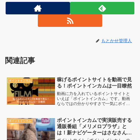
もとかせ管理人
関連記事
稼げるポイントサイトを動画で見
ポイントインカム
る！ポイントインカムは一目瞭然
動画に力を入れているポイントサイトと
いえば「ポイントインカム」です。動画
ならではの分かりやすさで一気にポイン
トサイトというものを知れるので非常に
オススメです。
ポイントインカムで実演販売する
ポイントインカム
通販番組「メリメロプラザ」と
は！新ナビゲーターはさなさん＆
加納葉月さん 1/13から1ヶ月間あ