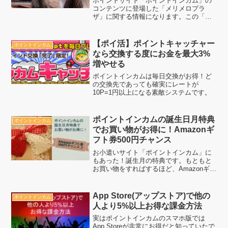
ポイントサイト「ポイントインカム」の
る罰ゲームを掛けて勝負中！
コンテンツに登場した「メリメロプラ
ザ」に関する情報になります。この「メ
リメロプラザ」はポイントインカムの通
販番組的な位置付けにありそうですね。
今後は動画の数が増えたり、ポイントと
【ポイ活】ポイントキャッチャー
ポイントインカム
絡めたりと色々出来そうな...
なら交換する度にお金を最大3%
増やせる
ポイントインカムは毎日交換がお得！ど
の交換先であっても確実にレートが
10P=1円以上になる素敵システムです。
ポイントインカムの誕生日月特典
ポイントインカム
でお買い物がお得に！Amazonギ
フト券500円チャンス
お小遣いサイト「ポイントインカム」に
もあった！誕生月の特典です。もともと
お買い物をすればするほど、Amazonギフ
ト券のチャンスがあったわけですが、誕
生日月は通常の3倍！1回のお買い物をす
ればAmazonギフト券500円分のチャンス
App Store(アップストア)で他の
ポイントインカム
がありま...
人より5%以上お得な課金方法
実はポイントインカムのスマホ版では
App Storeが非常にお得だと知っていたで