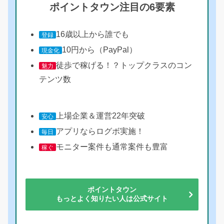
ポイントタウン注目の6要素
16歳以上から誰でも
登録
10円から（PayPal）
現金化
徒歩で稼げる！？トップクラスのコン
魅力
テンツ数
上場企業＆運営22年突破
安心
アプリならログボ実施！
毎日
モニター案件も通常案件も豊富
稼ぐ
ポイントタウン
もっとよく知りたい人は公式サイト