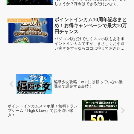
しょうか？課金はできるだけ少なく、安
く済ましたいものですが毎月ちょっとず
つでも課金をしているのなら必見情報で
す。
ポイントインカム10周年記念まと
ポイントインカム
め！お得キャンペーンで最大10万
円チャンス
パソコン版だけでなくスマホ版もあるポ
イントインカムですが、まさしくお小遣
い稼ぎをするならココは抑えておきたい
所です。もうすぐ10周年を迎えるほどし
っかりとした運営が続けられているた
め、お小遣い稼ぎの場としては十分と言
えます。ぜひ、ポイントイ...
編隊少女攻略！wikiには載っていない無
課金で課金する裏技！
ポイントインカムスマホ版！無料トラン
プゲーム「High＆Low」でお小遣い稼
ぎ！