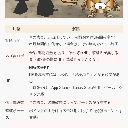
用語
解説
ネズ吉ロボが出現している時間(銅で約3時間程度？)
制限時間
出現時間内に倒せない場合は、その時点でバトル終了
金/銀/銅と種類があり、それぞれHP、撃破Ptが異なる
ネズ吉ロボ
金＞銀>銅の順にHPと撃破Ptが大きくなる
HP=広告PT
HPを減らすには「承認」「承認待ち」となる必要があ
HP
る
※対象外は、App Store・iTunes Store利用、ゲーム・ク
リック系
個人撃破数
ネズ吉ロボの撃破数によってボーナスが存在する
撃破ボーナ
ポイントの山分け（広告利用に応じて山分けポイントは
ス
変動)