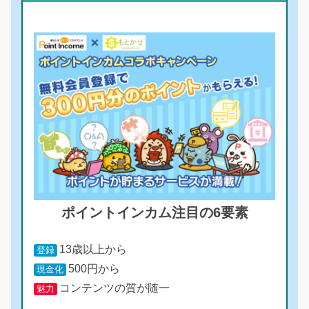
ポイントインカム注目の6要素
13歳以上から
登録
500円から
現金化
コンテンツの質が随一
魅力