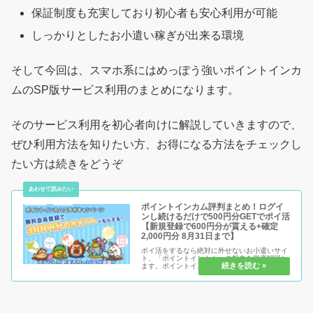
保証制度も充実しており初心者も安心利用が可能
しっかりとしたお小遣い稼ぎが出来る環境
そして今回は、スマホ系にはめっぽう強いポイントインカ
ムのSP版サービス利用のまとめになります。
そのサービス利用を初心者向けに解説していきますので、
ぜひ利用方法を知りたい方、お得になる方法をチェックし
たい方は続きをどうぞ
ポイントインカム評判まとめ！ログイ
ンし続けるだけで500円分GETでポイ活
【新規登録で600円分が貰える+確定
2,000円分 8月31日まで】
ポイ活をするなら絶対に外せないお小遣いサイ
ト、「ポイントインカム」の魅力を徹底解説し
ます。ポイントインカムは、他サイトと比べて
「分かりやすさ」が段違い！その理由は、ポイ
ントを貯める時だけでなく「交換するタイミン
グ」でもしっかり特典がつくから...