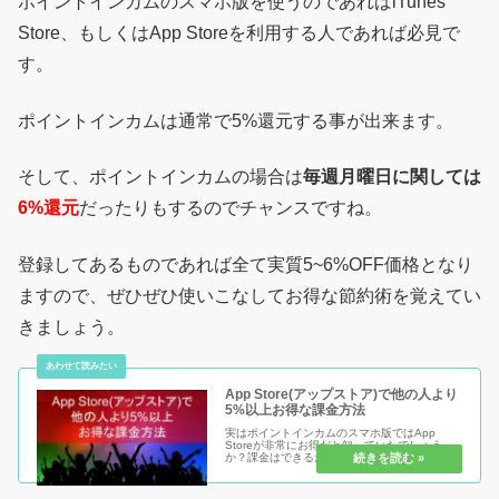
ポイントインカムのスマホ版を使うのであればiTunes
Store、もしくはApp Storeを利用する人であれば必見で
す。
ポイントインカムは通常で5%還元する事が出来ます。
そして、ポイントインカムの場合は
毎週月曜日に関しては
6%還元
だったりもするのでチャンスですね。
登録してあるものであれば全て実質5~6%OFF価格となり
ますので、ぜひぜひ使いこなしてお得な節約術を覚えてい
きましょう。
App Store(アップストア)で他の人より
5%以上お得な課金方法
実はポイントインカムのスマホ版ではApp
Storeが非常にお得だと知っていたでしょう
か？課金はできるだけ少なく、安く済ましたい
ものですが毎月ちょっとずつでも課金をしてい
るのなら必見情報です。