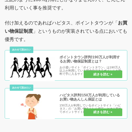
利用していく事を推奨です。
付け加えるのであればハピタス、ポイントタウンが「
お買
い物保証制度
」というものが実装されている点においても
優秀です。
ポイントタウン評判!190万人が利用す
るお買い物保証制度とは？
お小遣いサイト「ポイントタウン」は190万人
以上が利用している現金化できるポイントが無
料で手に入るサイトです。しかも、普段のネッ
トショッピングを利用すればするほど、どんど
ん得になるシステムもあります。更に、それら
のポイント付与を保証してくれ...
ハピタス評判!150万人が利用している
お買い物あんしん保証とは
150万人が利用しているポイントサイト「ハピ
タス」の「お買い物あんしん保証」とは！初め
てポイントサイト経由で買い物する人なら絶対
に知っておくべきことです。安心して利用する
ためにも、まずはつづきをどうぞ