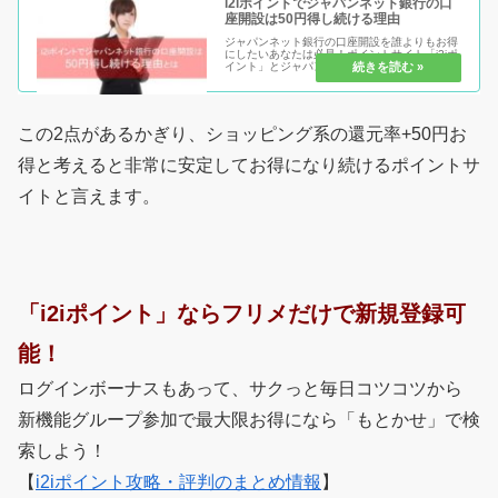
i2iポイントでジャパンネット銀行の口
座開設は50円得し続ける理由
ジャパンネット銀行の口座開設を誰よりもお得
にしたいあなたは必見！ポイントサイト「i2iポ
イント」とジャパンネット銀行を組み合わせ
る。 たったこれだけで、他にはない強力なお小
遣い稼ぎが出来るようになりました。ジャパン
ネット銀行の口座開設がまだ...
この2点があるかぎり、ショッピング系の還元率+50円お
得と考えると非常に安定してお得になり続けるポイントサ
イトと言えます。
「i2iポイント」ならフリメだけで新規登録可
能！
ログインボーナスもあって、サクっと毎日コツコツから
新機能グループ参加で最大限お得になら「もとかせ」で検
索しよう！
【
i2iポイント攻略・評判のまとめ情報
】