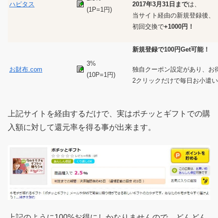
2017年3月31日まで
は、
ハピタス
(1P=1円)
当サイト経由の新規登録後、
初回交換で
+1000円！
新規登録で100円Get可能！
3%
独自クーポン設定があり、お
お財布.com
(10P=1円)
2クリックだけで毎日お小遣
上記サイトを経由するだけで、実はポチッとギフトでの購
入額に対して還元率を得る事が出来ます。
上記のように100%お得にしかなりませんので、どんどん