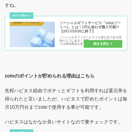
すね。
ソーシャルギフトサービス「zoto(ゾー
トー)」とは！1円も使わず購入可能!?
【2017/10/30に終了】
ソーシャルギフトサービスでも最も旬である理
由がココにある！実際ソーシャルギフトサービ
スは類似商品も多く、要はどれが一番オトクに
なるかが大事です。では新規に出来たサービス
が先にあるサービスよりも人を集めるとすれ
ば…オトクな理由がここにあります...
zotoのポイントが貯められる理由はこちら
先程ハピタス経由でポチッとギフトを利用すれば還元率を
得られたと言いましたが、ハピタスで貯めたポイントは毎
月10万円分までzotoで使用する事が可能です。
ハピタスはなかなか良いサイトなので要チェックです。