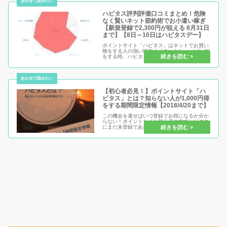
ハピタス評判評価口コミまとめ！危険
なく賢いネット節約術でお小遣い稼ぎ
【新規登録で2,300円が狙える 8月31日
まで】【8日～10日はハピタスデー】
ポイントサイト「ハピタス」はネットでお買い
物をする人の強い味方！「ネットショッピング
をする時、ハピタスを通さないなんて、正直も
ったいなさすぎます！」と言い切れるほど、お
買い物系ポイ活には欠かせないサイトです。還
元率が高いのはもちろんですが、...
【初心者必見！】ポイントサイト「ハ
ピタス」とは？知らない人が1,000円得
をする期間限定情報【2018/4/20まで】
この機会を逃せばいつ登録でお得になるか分か
らない！ポイントサイト初心者の方でハピタス
にまだ未登録であれば、まさしくチャンス到来
です。これから先ネットショッピングなどでお
得に買い物したい！もっと節約したい！もっと
お得になりたい！その全部の気持...