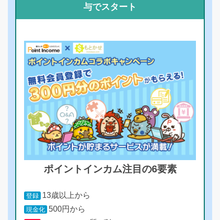
与でスタート
ポイントインカム注目の6要素
13歳以上から
登録
500円から
現金化