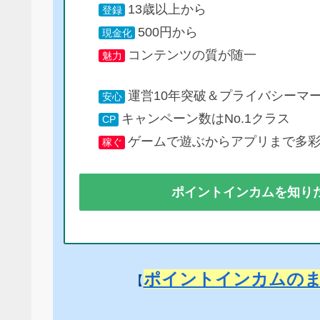
13歳以上から
登録
500円から
現金化
コンテンツの質が随一
魅力
運営10年突破＆プライバシーマ
安心
キャンペーン数はNo.1クラス
CP
ゲームで遊ぶからアプリまで多
稼ぐ
ポイントインカムを知り
ポイントインカムの
【