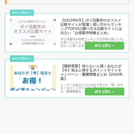
【2023年8月】ポイ活案件のオススメ
比較サイトが登場！使い方からランキ
ングTOP30の調べ方＆比較サイトには
出ない「お得案件特集まとめ」
ポイ活案件の比較ランキングは自前で欲しいな
と思っていたら、簡単に作れたので紹介してい
きたいと思います。特に使い方も難しくはあり
ませんが、ぜひ覚えておいて欲しい2種類の使
い方があります。基本的な検索方法とランキン
グの調べ方をチェックして、あな...
【随時更新】知らないと損！あなたが
【今】知ると得するポイントサイトキ
ャンペーン・懸賞情報まとめ【2024年
版】
しっているあなただけはポイ活でも「得」をす
る！ポイントサイトも、様々なキャンペーン
も、懸賞情報も、全て期間限定だからこそ
「今」知る必要があります。これを見逃せば、
どんどん損をする。それを避けるには「見逃さ
ずにしっかり一つずつやっていくだけで...