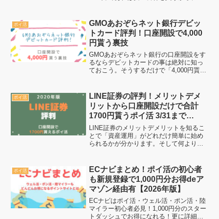
イントで実質無料で手に入れる」という
似たようで大きく異なる「節約術」も目
指す事が出来ます。そして、家族で旅行
GMOあおぞらネット銀行デビッ
ポイ活
に行くという人であれば陸マ...
トカード評判！口座開設で4,000
円貰う裏技
GMOあおぞらネット銀行の口座開設をす
るならデビットカードの事は絶対に知っ
ておこう。そうするだけで「4,000円貰っ
て口座開設をする事が可能」になりま
す。これは知っている人にとっては常識
であり、知らない人には裏技になる「ポ
LINE証券の評判！メリットデメ
ポイ活
イ活」となります。...
リットから口座開設だけで合計
1700円貰うポイ活 3/31まで
【2020年版】
LINE証券のメリットデメリットを知るこ
とで「資産運用」がどれだけ簡単に始め
られるかが分かります。そして何より
LINE 証券を始めることによって儲かるの
かどうかという点も要チェックです。結
論から言えば新規の口座開設だけでも十
ECナビまとめ！ポイ活の初心者
ポイ活
分儲かる仕組み...
も新規登録で1,000円分お得deア
マゾン経由有【2026年版】
ECナビはポイ活・ウェル活・ポン活・陸
マイラー初心者必見！1,000円分のスター
トダッシュでお得になれる！更に詳細を