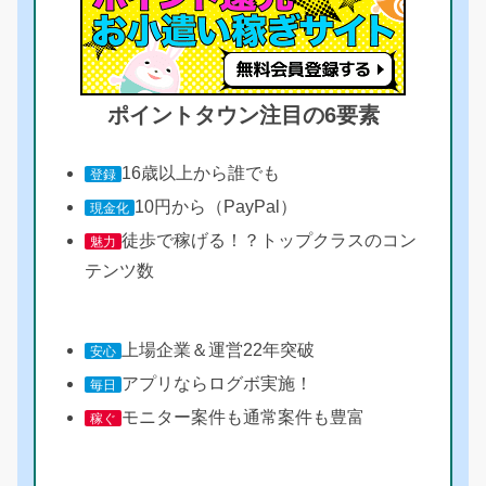
ポイントタウン注目の6要素
16歳以上から誰でも
登録
10円から（PayPal）
現金化
徒歩で稼げる！？トップクラスのコン
魅力
テンツ数
上場企業＆運営22年突破
安心
アプリならログボ実施！
毎日
モニター案件も通常案件も豊富
稼ぐ