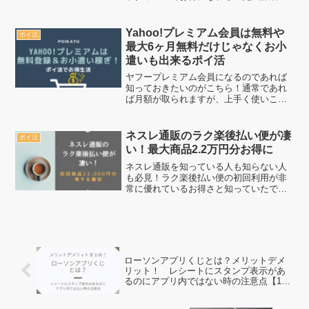
チェックした人だけが最大1,350円得する
のは間違いなし！ECナビと言えば、宝く
じ・モニター・ゲーム・アンケート・ア
Yahoo!プレミアム会員は無料や
ポイ活
プリイン...
最大6ヶ月無料だけじゃなくお小
遣いも出来るポイ活
ヤフープレミアム会員になるのであれば
知っておきたいのがこちら！通常であれ
ば月額が取られますが、上手く使いこな
す事によって月額無料や最大6ヶ月無料が
可能となります。他にもTポイントがもら
えるタイミングがあったりと見逃せませ
ネスレ通販のラク楽後払い便が凄
ポイ活
ん。しかし、多くの人...
い！最大商品2.2万円分お得に
ネスレ通販を知っている人も知らない人
も必見！ラク楽後払い便の初回利用が非
常に優れているお得さと知っていたでし
ょうか？初回の商品代金を支払う必要が
ないからこそ、ラク楽後払い便をチェッ
ク！本気でお得になりたい人だけ、この
お得すぎる情報をお見逃し...
ローソンアプリくじとは？メリットデメ
リット！ レシートにスタンプ表示があ
るのにアプリ内ではない時の注意点【11
月9日まで引換可能キャンペーン有】