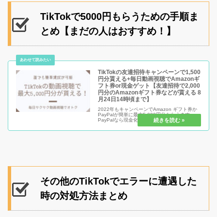
TikTokで5000円もらうための手順ま
とめ【まだの人はおすすめ！】
TikTokの友達招待キャンペーンで1,500
円分貰える+毎日動画視聴でAmazonギ
フト券or現金ゲット【友達招待で2,000
円分のAmazonギフト券などが貰える 8
月24日14時頃まで】
2022年もキャンペーンでAmazon ギフト券か
PayPalが簡単に最大5,000円分もらえます。
PayPalなら現金化が可能ですし、Amazonギフ
ト券ならお買い物がお得になるので必見！
TikTokの友達招待キャンペーンは色々と開催実
績...
その他のTikTokでエラーに遭遇した
時の対処方法まとめ