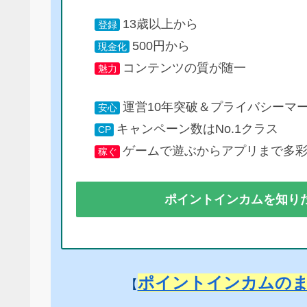
13歳以上から
登録
500円から
現金化
コンテンツの質が随一
魅力
運営10年突破＆プライバシーマ
安心
キャンペーン数はNo.1クラス
CP
ゲームで遊ぶからアプリまで多
稼ぐ
ポイントインカムを知り
ポイントインカムの
【