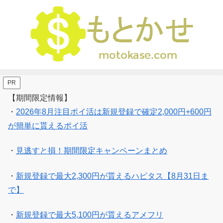
PR
【期間限定情報】
・
2026年8月注目ポイ活は新規登録で確定2,000円+600円
が簡単に貰えるポイ活
・
見逃すと損！期間限定キャンペーンまとめ
・
新規登録で最大2,300円が貰えるハピタス【8月31日ま
で】
・
新規登録で最大5,100円が貰えるアメフリ