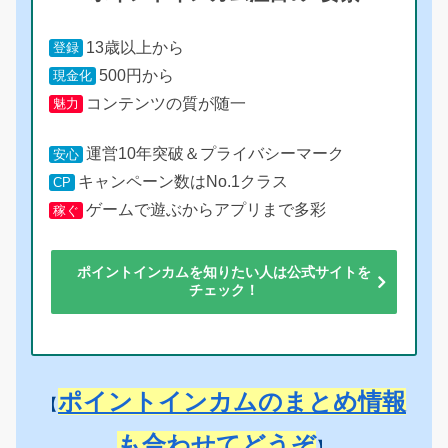
13歳以上から
登録
500円から
現金化
コンテンツの質が随一
魅力
運営10年突破＆プライバシーマーク
安心
キャンペーン数はNo.1クラス
CP
ゲームで遊ぶからアプリまで多彩
稼ぐ
ポイントインカムを知りたい人は公式サイトを
チェック！
ポイントインカムのまとめ情報
【
も合わせてどうぞ
】