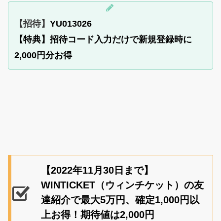
【招待】
YU013026
【特典】招待コード入力だけで新規登録時に
2,000円分お得
【2022年11月30日まで】
WINTICKET（ウィンチケット）の友
達紹介で最大5万円、確定1,000円以
上お得！期待値は2,000円