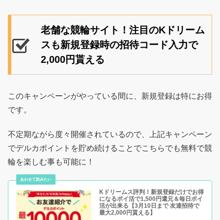
老舗な競輪サイト！注目のKドリーム
スも新規登録時の招待コード入力で
2,000円貰える
このキャンペーンがやっている間に、新規登録は特にお得
です。
不定期ながら度々開催されているので、上記キャンペーン
でデルカポイントを貯め続けることでこちらでも無料で競
輪を楽しむ事も可能に！
Kドリームス評判！新規登録だけでお得
になるポイ活で1,500円還元＆毎日ポイ
活が出来る【3月10日まで 友達招待で
最大2,000円貰える】