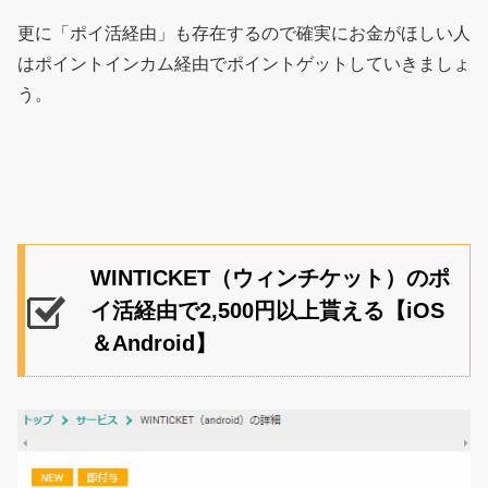
更に「ポイ活経由」も存在するので確実にお金がほしい人
はポイントインカム経由でポイントゲットしていきましょ
う。
WINTICKET（ウィンチケット）のポ
イ活経由で2,500円以上貰える【iOS
＆Android】