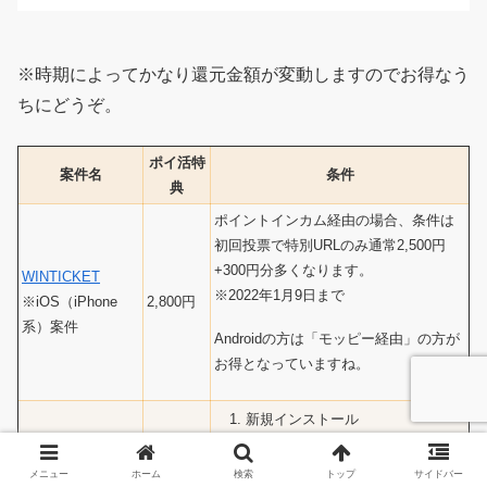
※時期によってかなり還元金額が変動しますのでお得なう
ちにどうぞ。
ポイ活特
案件名
条件
典
ポイントインカム経由の場合、条件は
初回投票で特別URLのみ通常2,500円
+300円分多くなります。
WINTICKET
※2022年1月9日まで
※iOS（iPhone
2,800円
系）案件
Androidの方は「モッピー経由」の方が
お得となっていますね。
新規インストール
WINTICKET
年齢確認後の
「初回投票」
※iOS（iPhone
2,500円
※インストール後、翌日までにや
メニュー
ホーム
検索
トップ
サイドバー