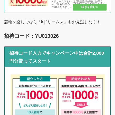
Kドリームスといえば新規登録が実にお得で、
ポイ活も出来る上に1,500円以上お得に！？こ
の機会を逃すといつお得になるか分からない！
早めにキャンペーンコードを入力して確実に得
になっていきましょう。更に毎日1回10円相当
のポイントをもらえるキャ...
競輪を楽しむなら「kドリームス」もお見逃しなく！
招待コード：YU013026
招待コード入力でキャンペーン中は合計2,000
円分貰ってスタート