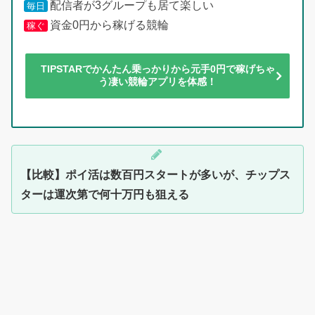
配信者が3グループも居て楽しい
毎日
資金0円から稼げる競輪
稼ぐ
TIPSTARでかんたん乗っかりから元手0円で稼げちゃ
う凄い競輪アプリを体感！
【比較】ポイ活は数百円スタートが多いが、チップス
ターは運次第で何十万円も狙える