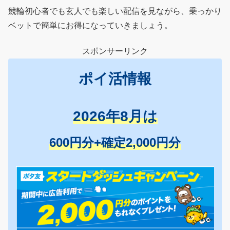
競輪初心者でも玄人でも楽しい配信を見ながら、乗っかり
ベットで簡単にお得になっていきましょう。
スポンサーリンク
ポイ活情報
2026年8月は
600円分+確定2,000円分