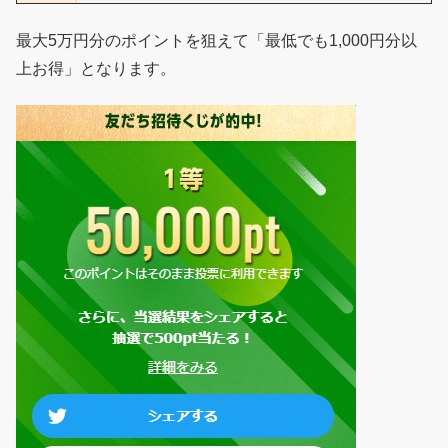
最大5万円分のポイントを狙えて「最低でも1,000円分以
上お得」となります。