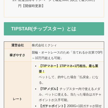
円【開催時更新】
TIPSTAR(チップスター）とは
運営会社
株式会社ミクシィ
競輪・オートレースのため「当てれるか次第で0円
稼ぎやすさ
～10万円超えも可能」
【TIPマネー】1TIPマネ=1円相当。最も重
要！
ベットして、的中した場合「払戻金」にな
る。
【TIPメダル】
チップスター内で使えるメダ
ル、ベットに使える。当たった場合はガチャ
レート
ポイントが入手可能。
【ガチャポイント】
2000G=1回ガチャが回せ