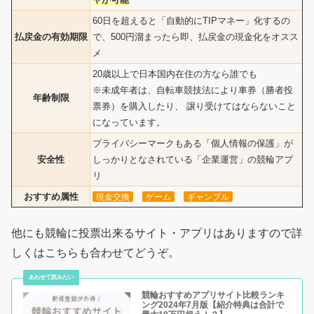
60日を超えると「自動的にTIPマネー」化するの
払戻金の有効期限
で、500円溜まったら即、払戻金の現金化をオスス
メ
20歳以上で日本国内在住の方なら誰でも
※未成年者は、自転車競技法により車券（勝者投
年齢制限
票券）を購入したり、 譲り受けてはならないこと
になっています。
プライバシーマークもある「個人情報の保護」が
安全性
しっかりとなされている「企業運営」の競輪アプ
リ
おすすめ属性
現金交換
ゲーム
ギャンプル
他にも競輪に投票出来るサイト・アプリはありますので詳
しくはこちらも合わせてどうぞ。
競輪おすすめアプリサイト比較ランキ
ング2024年7月版【紹介特典は合計で