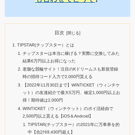
目次
TIPSTAR(チップスター）とは
チップスターは本当に稼げる？実際に交換してみた
結果6万円以上お得になった
老舗な競輪サイト！注目のKドリームスも新規登録
時の招待コード入力で2,000円貰える
【2022年11月30日まで】WINTICKET（ウィンチケ
ット）の友達紹介で最大5万円、確定1,000円以上お
得！期待値は2,000円
WINTICKET（ウィンチケット）のポイ活経由で
2,500円以上貰える【iOS＆Android】
TIPSTAR(チップスター）の2021年に万車券を的
中【合計69,430円超え】