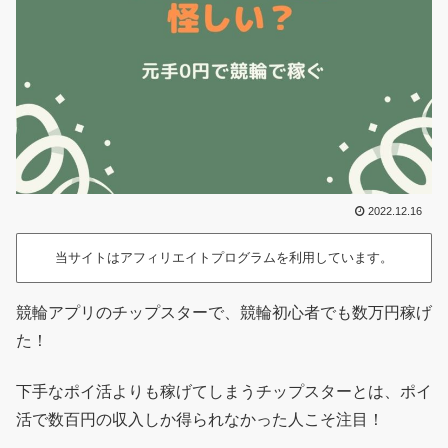
2022.12.16
当サイトはアフィリエイトプログラムを利用しています。
競輪アプリのチップスターで、競輪初心者でも数万円稼げ
た！
下手なポイ活よりも稼げてしまうチップスターとは、ポイ
活で数百円の収入しか得られなかった人こそ注目！