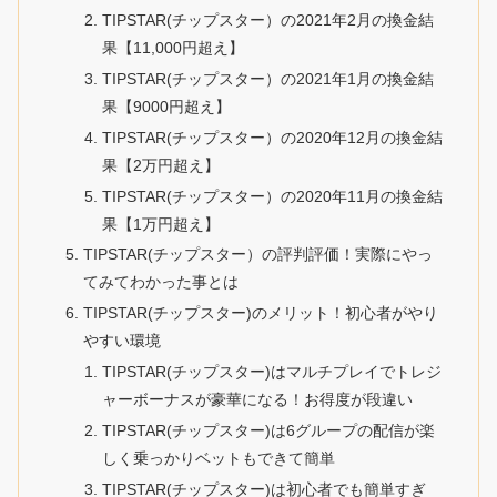
TIPSTAR(チップスター）の2021年2月の換金結
果【11,000円超え】
TIPSTAR(チップスター）の2021年1月の換金結
果【9000円超え】
TIPSTAR(チップスター）の2020年12月の換金結
果【2万円超え】
TIPSTAR(チップスター）の2020年11月の換金結
果【1万円超え】
TIPSTAR(チップスター）の評判評価！実際にやっ
てみてわかった事とは
TIPSTAR(チップスター)のメリット！初心者がやり
やすい環境
TIPSTAR(チップスター)はマルチプレイでトレジ
ャーボーナスが豪華になる！お得度が段違い
TIPSTAR(チップスター)は6グループの配信が楽
しく乗っかりベットもできて簡単
TIPSTAR(チップスター)は初心者でも簡単すぎ