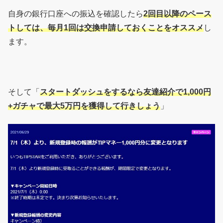
自身の銀行口座への振込を確認したら
2回目以降のペース
トしては、毎月1回は交換申請しておくことをオススメ
し
ます。
そして「
スタートダッシュをするなら友達紹介で1,000円
+ガチャで最大5万円を獲得して行きしょう
」