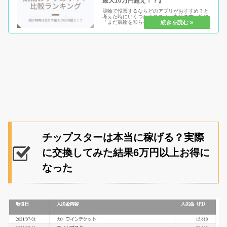
最大10万円超え！？】
競輪で投票するならどのアプリがおすすめ？と
考えた時にいくつかオススメがあります。特に
「まだ競輪を知らない、登録していない初心者
であればあるほどお得になることまちがいあり
ません」継続利用に関しても中級者以上であれ
ば美味しい歓迎もあったりします...
チップスターは本当に稼げる？実際
に交換してみた結果6万円以上お得に
なった