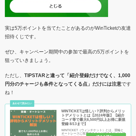
実は5万ポイントを当てたことがあるのがWinTicketの友達
招待くじです。
ぜひ、キャンペーン期間中の参加で最高の5万ポイントを
狙っていきましょう。
ただし、
TIPSTARと違って「紹介登録だけでなく、1,000
円分のチャージも条件となってくる点」だけには注意
です
ね！
WINTICKETは怪しい？評判からメリッ
トデメリットとは【2024年版】【紹介
コード等で最大6,500円以上お得に新規
登録 8/13まで】
WINTICKET（ウィンチケット）とは、競輪と
オートレースに投票することができるサイトア