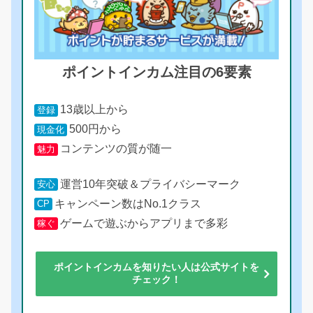
ポイントインカム注目の6要素
13歳以上から
登録
500円から
現金化
コンテンツの質が随一
魅力
運営10年突破＆プライバシーマーク
安心
キャンペーン数はNo.1クラス
CP
ゲームで遊ぶからアプリまで多彩
稼ぐ
ポイントインカムを知りたい人は公式サイトを
チェック！