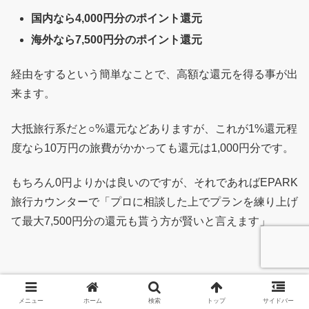
国内なら4,000円分のポイント還元
海外なら7,500円分のポイント還元
経由をするという簡単なことで、高額な還元を得る事が出
来ます。
大抵旅行系だと○%還元などありますが、これが1%還元程
度なら10万円の旅費がかかっても還元は1,000円分です。
もちろん0円よりかは良いのですが、それであればEPARK
旅行カウンターで「プロに相談した上でプランを練り上げ
て最大7,500円分の還元も貰う方が賢いと言えます」
そして
2018/3/31までであり、先着
です。
メニュー
ホーム
検索
トップ
サイドバー