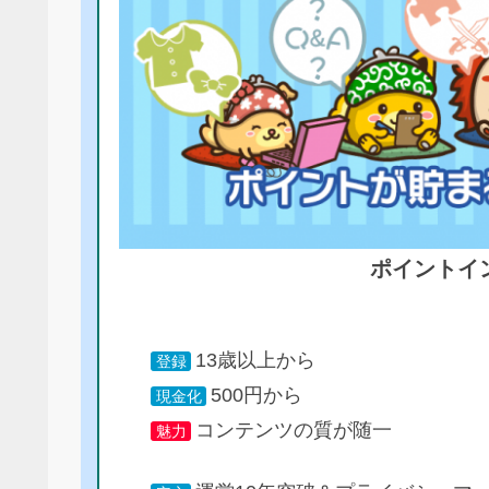
ポイントイ
13歳以上から
登録
500円から
現金化
コンテンツの質が随一
魅力