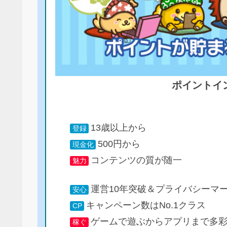
ポイントイ
13歳以上から
登録
500円から
現金化
コンテンツの質が随一
魅力
運営10年突破＆プライバシーマ
安心
キャンペーン数はNo.1クラス
CP
ゲームで遊ぶからアプリまで多
稼ぐ