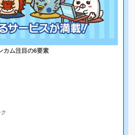
ンカム注目の6要素
ーク
彩