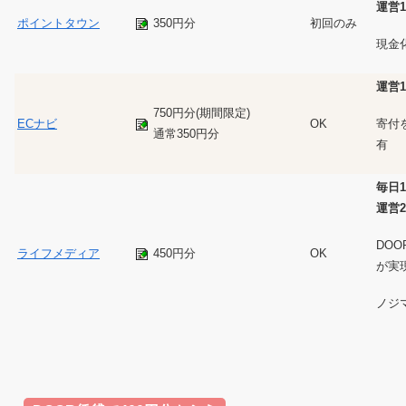
運営1
ポイントタウン
350円分
初回のみ
現金
運営
750円分(期間限定)
寄付
ECナビ
OK
通常350円分
有
毎日1
運営
DO
ライフメディア
450円分
OK
が実
ノジ