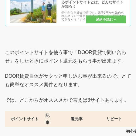
るポイントサイトとは、どんなサイト
か知ろう
学生から主婦まで誰でも、元手0円から始めら
れるネットで簡単お小遣い稼ぎから、副業まで
できちゃう「ポイントサイト」または「お小遣
いサイト」とは！何をするにも、知る事が大事
です。知らないからこそ、不安があり、始める
事が出来ない。いざ始めても稼ぐ...
このポイントサイトを使う事で「DOOR賃貸で問い合わ
せ」をしたときにポイント還元をもらう事が出来ます。
DOOR賃貸自体がサクッと申し込む事が出来るので、とて
も簡単なオススメ案件となります。
では、どこからがオススメかで言えば3サイトあります。
記
ポイントサイト
還元率
リピート
事
初心