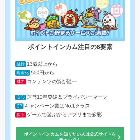
ポイントインカム注目の6要素
13歳以上から
登録
500円から
現金化
コンテンツの質が随一
魅力
運営10年突破＆プライバシーマーク
安心
キャンペーン数はNo.1クラス
CP
ゲームで遊ぶからアプリまで多彩
稼ぐ
ポイントインカムを知りたい人は公式サイトを
チェック！