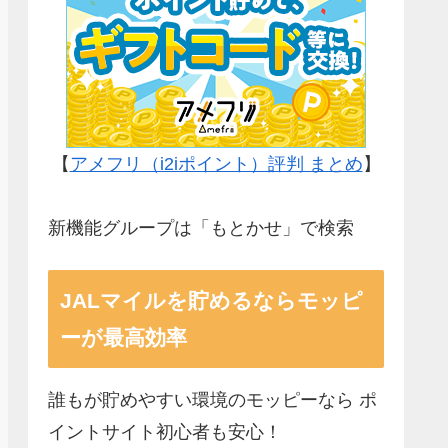
【
アメフリ（i2iポイント）評判 まとめ
】
新機能グループは「もとかせ」で検索
JALマイルを貯めるならモッピ
ーが最高効率
誰もが貯めやすい環境のモッピーなら ポ
イントサイト初心者も安心！