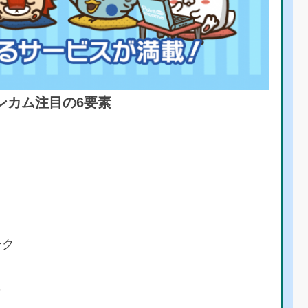
ンカム注目の6要素
ーク
彩