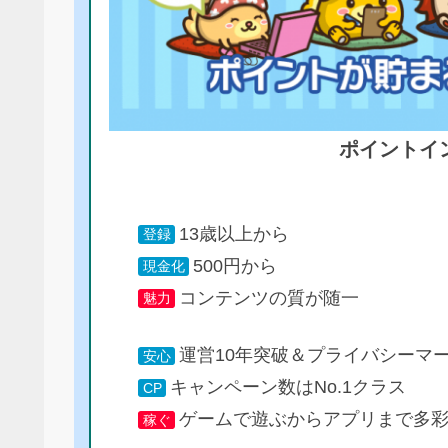
ポイントイ
13歳以上から
登録
500円から
現金化
コンテンツの質が随一
魅力
運営10年突破＆プライバシーマ
安心
キャンペーン数はNo.1クラス
CP
ゲームで遊ぶからアプリまで多
稼ぐ