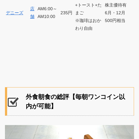
+トースト+た
株主優待有
店
AM6:00～
デニーズ
235円
まご
6月・12月
舗
AM10:00
※珈琲はおか
500円相当
わり自由
外食朝食の総評【毎朝ワンコイン以
内が可能】