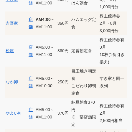
舗
AM11:00
はん朝食
1,000円分
株主優待券
店
AM4:00
～
ハムエッグ定
吉野家
350円
2月・8月
舗
AM11:00
食
3,000円分
株主優待券有
店
AM5:00～
3月
松屋
360円
定番朝定食
舗
AM11:00
10枚(1食引き
換え)
目玉焼き朝定
店
AM5:00～
食
すき家と同一
なか卯
250円
舗
AM10:00
こだわり卵朝
系列
定食
納豆朝食370
株主優待券有
店
AM5:00～
円
やよい軒
370円
2月
舗
AM11:00
※一部店舗限
2,500円相当
定