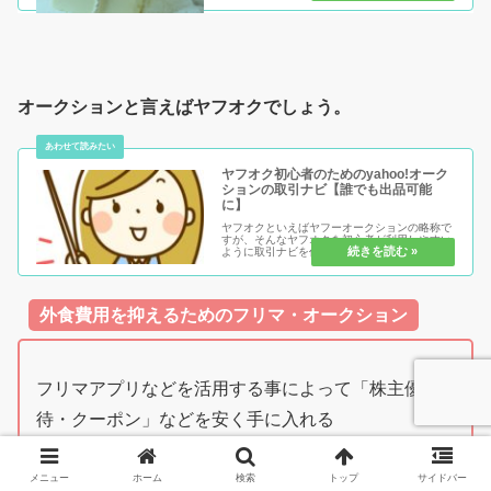
らいある中から選ぶのであればこれ！というも
のを比較してみました。フリマ...
オークションと言えばヤフオクでしょう。
ヤフオク初心者のためのyahoo!オーク
ションの取引ナビ【誰でも出品可能
に】
ヤフオクといえばヤフーオークションの略称で
すが、そんなヤフオクを初心者が利用しやすい
ように取引ナビを作りました。メインは初心者
が落札をするための情報になります。ヤフオク
を初めて利用する時、 不安がつきまとうと思い
ます。もちろん何も不安がなけ...
外食費用を抑えるためのフリマ・オークション
フリマアプリなどを活用する事によって「株主優
待・クーポン」などを安く手に入れる
メニュー
ホーム
検索
トップ
サイドバー