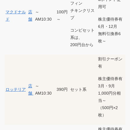
フィン
用可
チキンクリス
マクドナル
店
～
100円
プ
株主優待券有
ド
舗
AM10:30
～
6月・12月
コンビセット
無料引換券6
系は、
枚～
200円台から
割引クーポン
有
株主優待券有
3月・9月
店
～
ロッテリア
390円
セット系
1,000円分相
舗
AM10:30
当～
（500円×2
枚）
株主優待券有