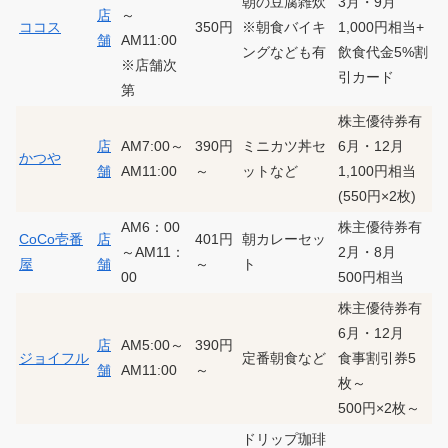
朝の豆腐雑炊
3月・9月
店
～
ココス
350円
※朝食バイキ
1,000円相当+
舗
AM11:00
ングなども有
飲食代金5%割
※店舗次
引カード
第
株主優待券有
店
AM7:00～
390円
ミニカツ丼セ
6月・12月
かつや
舗
AM11:00
～
ットなど
1,100円相当
(550円×2枚)
AM6：00
株主優待券有
CoCo壱番
店
401円
朝カレーセッ
～AM11：
2月・8月
屋
舗
～
ト
00
500円相当
株主優待券有
6月・12月
店
AM5:00～
390円
ジョイフル
定番朝食など
食事割引券5
舗
AM11:00
～
枚～
500円×2枚～
ドリップ珈琲