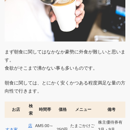
まず朝食に関してはなかなか豪勢に外食が難しいと思いま
す。
食欲がそこまで沸かない事も多いものです。
朝食に関しては、とにかく安くかつある程度満足な量の方
向性で行きます。
検
お店
時間帯
価格
メニュー
備考
索
株主優待券有
店
AM5:00～
たまごかけご
すき家
250円
3月・9月