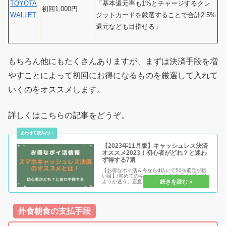
「基本還元率も1%とチャージするクレ
TOYOTA
初回1,000円
ジットカードを厳選することで合計2.5%
WALLET
還元なども目指せる」
もちろん他にもたくさんありますが、まずは決済手段を増
やすことによって初回にお得になるものを厳選して入れて
いくのをオススメします。
詳しくはこちらの記事をどうぞ。
【2023年11月版】キャッシュレス決済
オススメ2023！初心者がどれ？と迷わ
ず得する7選
【お得なポイ活＆今ならd払いで50%還元が狙
い目】!初めてのキャッシュレス決済はどれにし
ようか迷う。正直どれが良いの？どれが1番お
得？そういった「わからない」が解消した上で
「初心者が今1番やっておきたいキャッシュレ
ス決済」を知りたい人にオス...
外食朝食の支払手段