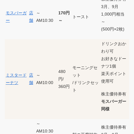
3月、9月
モスバーガ
店
～
170円
1,000円相当
トースト
ー
舗
AM10:30
～
～
(500円×2枚)
ドリンクおか
わり可
お好きなドー
ナツ1個
モーニングセ
480
楽天ポイント
ミスタード
店
～
ット
円/
使用可
ーナツ
舗
AM10:00
/ドリンクセッ
360円
ト
株主優待券有
モスバーガー
同様
～
株主優待券有
AM10:30