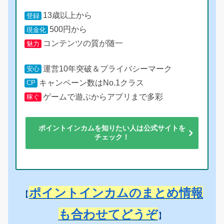
13歳以上から
登録
500円から
現金化
コンテンツの質が随一
魅力
運営10年突破＆プライバシーマーク
安心
キャンペーン数はNo.1クラス
CP
ゲームで遊ぶからアプリまで多彩
稼ぐ
ポイントインカムを知りたい人は公式サイトを
チェック！
ポイントインカムのまとめ情報
【
も合わせてどうぞ
】