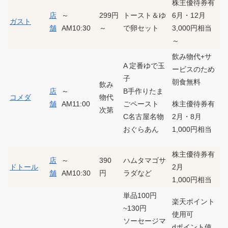
株主優待券有
店
～
299円
トースト＆ゆ
6月・12月
ガスト
舗
AM10:30
～
で卵セット
3,000円相当
～
飲み物代+サ
A 定番ゆで玉
ービスのため
子
朝食無料
飲み
店
～
B手作りたま
コメダ
物代
株主優待券有
舗
AM11:00
ごペースト
次第
2月・8月
C名古屋名物
1,000円相当
おぐらあん
株主優待券有
店
～
390
ハムタマゴサ
ドトール
2月
舗
AM10:30
円
ラダなど
1,000円相当
単品100円
楽天ポイント
~130円
使用可
ソーセージマ
dポイント使