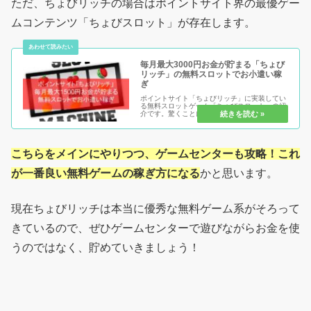
ただ、ちょびリッチの場合はポイントサイト界の最優ゲー
ムコンテンツ「ちょびスロット」が存在します。
毎月最大3000円お金が貯まる「ちょび
リッチ」の無料スロットでお小遣い稼
ぎ
ポイントサイト「ちょびリッチ」に実装してい
る無料スロットゲーム「ちょびスロット」の紹
介です。驚くことに毎月3,000円を稼ぐ事が出
来るという凄いコンテンツですので、ぜひ一緒
に攻略していきましょう。
こちらをメインにやりつつ、ゲームセンターも攻略！これ
が一番良い無料ゲームの稼ぎ方になる
かと思います。
現在ちょびリッチは本当に優秀な無料ゲーム系がそろって
きているので、ぜひゲームセンターで遊びながらお金を使
うのではなく、貯めていきましょう！