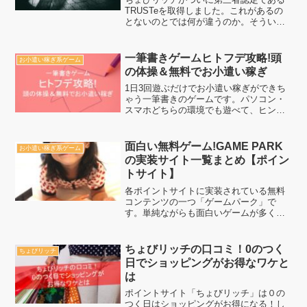
TRUSTeを取得しました。これがあるの
とないのとでは何が違うのか。そういう
部分にも注目しながらぜひ、ちょびリッ
チを知っていきましょう。
一筆書きゲームヒトフデ攻略!頭
お小遣い稼ぎ系ゲーム
の体操＆無料でお小遣い稼ぎ
1日3回遊ぶだけでお小遣い稼ぎができち
ゃう一筆書きのゲームです。パソコン・
スマホどちらの環境でも遊べて、ヒント
システムも搭載されています。もちろん
自力で全部出来ますので、自分で難易度
調節して毎日遊んでお小遣いも増やして
面白い無料ゲーム!GAME PARK
お小遣い稼ぎ系ゲーム
行きましょう！
の実装サイト一覧まとめ【ポイン
トサイト】
各ポイントサイトに実装されている無料
コンテンツの一つ「ゲームパーク」で
す。単純ながらも面白いゲームが多く実
装されている上に、毎日やれば確実にコ
ツコツとお小遣いが貯まる。暇つぶしも
出来てオススメコンテンツの一つとなっ
ちょびリッチの口コミ！0のつく
ちょびリッチ
ています。
日でショッピングがお得なワケと
は
ポイントサイト「ちょびリッチ」は０の
つく日はショッピングがお得になる！し