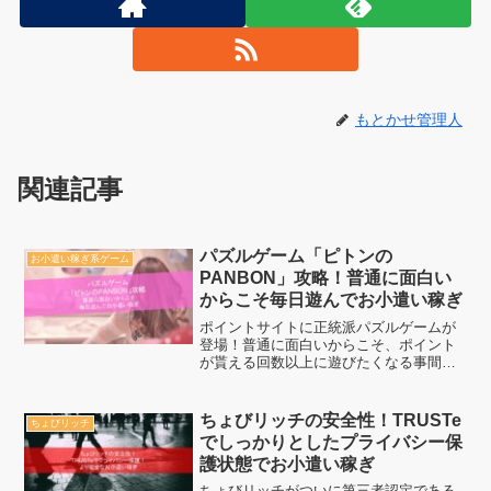
もとかせ管理人
関連記事
パズルゲーム「ピトンの
お小遣い稼ぎ系ゲーム
PANBON」攻略！普通に面白い
からこそ毎日遊んでお小遣い稼ぎ
ポイントサイトに正統派パズルゲームが
登場！普通に面白いからこそ、ポイント
が貰える回数以上に遊びたくなる事間違
いなし！パズルゲーム好きなら必見のピ
トンのPANBONとは、一体何なのかを紹
介したいと思います。ぜひ、遊んでコツ
ちょびリッチの安全性！TRUSTe
ちょびリッチ
コツお小遣い稼ぎをし...
でしっかりとしたプライバシー保
護状態でお小遣い稼ぎ
ちょびリッチがついに第三者認定である