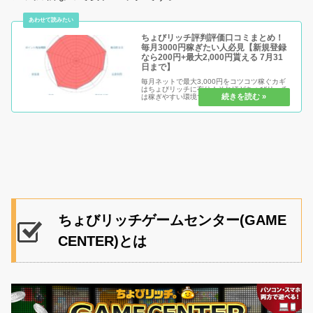
ちょびリッチ評判評価口コミまとめ！
毎月3000円稼ぎたい人必見【新規登録
なら200円+最大2,000円貰える 7月31
日まで】
毎月ネットで最大3,000円をコツコツ稼ぐカギ
はちょびリッチに有り！それほどちょびリッチ
は稼ぎやすい環境であり、稼ぐための元手は0
円です。ぜひ、ちょびリッチというポイントサ
イトを味方にして他の人よりもどんどん毎月お
得になっていきましょう！
ちょびリッチゲームセンター(GAME
CENTER)とは