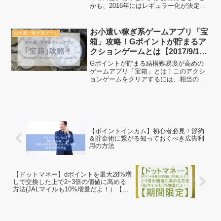
かも、2016年にはレギュラー化が決定し
ましたのでぜひぜひ、ネットショッピン
グ・通販を利用している方はチェックし
ていきましょう。何より新規登録が実に
お小遣い稼ぎ系ゲームアプリ「宝
お小遣い稼ぎ系ゲーム
お得なのがちょびリッ...
箱」攻略！Gポイントが貯まるア
クションゲームとは【2017/9/19
終了】
Gポイントが貯まる結構難易度が高めの
ゲームアプリ「宝箱」とは！このアクシ
ョンゲームをクリアするには、相当の実
力が必要です。そのための攻略も用意し
ていますので一緒に暇つぶしをしながら
どんどんお小遣い稼ぎをしていきましょ
う。
【ポイントインカム】初心者必見！節約
＆貯金術に繋がる知っておくべき広告利
用の方法
【ドットマネー】dポイントを最大28%増
しで交換した上で2~3倍の価値に高める
方法(JALマイルも10%増量だよ！）【期
間限定】