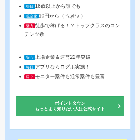
16歳以上から誰でも
登録
10円から（PayPal）
現金化
徒歩で稼げる！？トップクラスのコン
魅力
テンツ数
上場企業＆運営22年突破
安心
アプリならログボ実施！
毎日
モニター案件も通常案件も豊富
稼ぐ
ポイントタウン
もっとよく知りたい人は公式サイト