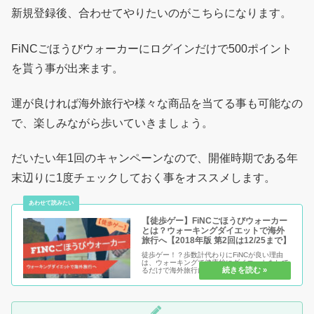
新規登録後、合わせてやりたいのがこちらになります。
FiNCごほうびウォーカーにログインだけで500ポイント
を貰う事が出来ます。
運が良ければ海外旅行や様々な商品を当てる事も可能なの
で、楽しみながら歩いていきましょう。
だいたい年1回のキャンペーンなので、開催時期である年
末辺りに1度チェックしておく事をオススメします。
【徒歩ゲー】FiNCごほうびウォーカー
とは？ウォーキングダイエットで海外
旅行へ【2018年版 第2回は12/25まで】
徒歩ゲー！？歩数計代わりにFiNCが良い理由
は、ウォーキングで健康的にダイエットをして
るだけで海外旅行にいけちゃうから！？ダイエ
ットの効果が出る間に、豪華賞品が貰えちゃう
から！？そんな驚きのイベントなので、ぜひと
もあなただけは「賢くお得にダ...