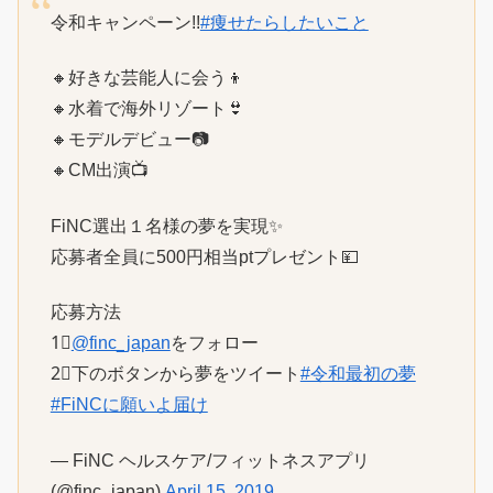
令和キャンペーン!!
#痩せたらしたいこと
🔸好きな芸能人に会う👦
🔸水着で海外リゾート👙
🔸モデルデビュー📷
🔸CM出演📺
FiNC選出１名様の夢を実現✨
応募者全員に500円相当ptプレゼント💴
応募方法
1⃣
@finc_japan
をフォロー
2⃣下のボタンから夢をツイート
#令和最初の夢
#FiNCに願いよ届け
— FiNC ヘルスケア/フィットネスアプリ
(@finc_japan)
April 15, 2019