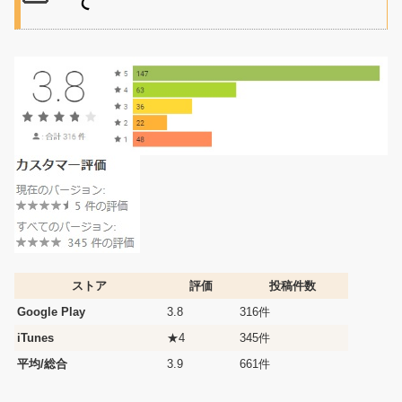
て
ストア
評価
投稿件数
Google Play
3.8
316件
iTunes
★4
345件
平均/総合
3.9
661件