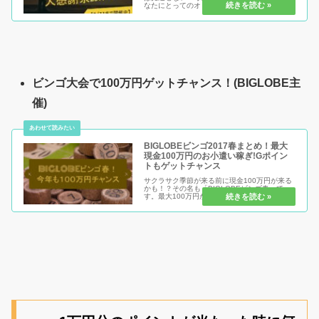
なたにとってのオトクな交換先を知っています
か？ぜひ、Gポイントでの稼ぐ意欲を高めるた
めにも、オトクなキャンペーン＆交換先で誰よ
りもお得になっていきましょう。
ビンゴ大会で100万円ゲットチャンス！(BIGLOBE主
催)
BIGLOBEビンゴ2017春まとめ！最大
現金100万円のお小遣い稼ぎ!Gポイン
トもゲットチャンス
サクラサク季節が来る前に現金100万円が来る
かも！？その名も「BIGLOBEビンゴ春」で
す。最大100万円が先着1名で当たる！ 無料で
参加出来て誰でもチャンスあり！そのチャンス
を掴むためにも、まずは参加していきましょ
う。