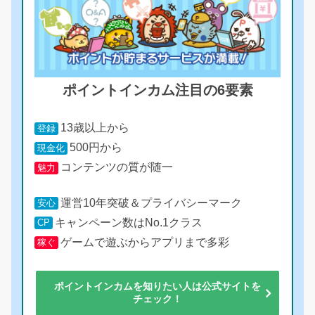
ポイントインカム注目の6要素
13歳以上から
登録
500円から
現金化
コンテンツの質が随一
魅力
運営10年突破＆プライバシーマーク
安心
キャンペーン数はNo.1クラス
CP
ゲームで遊ぶからアプリまで多彩
稼ぐ
ポイントインカムを知りたい人は公式サイトを
チェック！