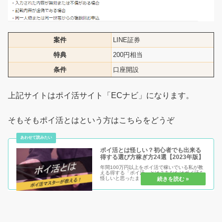
案件
LINE証券
特典
200円相当
条件
口座開設
上記サイトはポイ活サイト「ECナビ」になります。
そもそもポイ活とはという方はこちらをどうぞ
ポイ活とは怪しい？初心者でも出来る
得する選び方稼ぎ方24選【2023年版】
年間100万円以上をポイ活で稼いでいる私が教
える得する「ポイ活」とは？あなたはポイ活を
怪しいと思ったままで損する人？それともポイ
活を安心安全に始めて得する人？ポイ活のメリ
ット・デメリットを知り、初心者だからこそ得
をして、まだポイ活を始めてい...