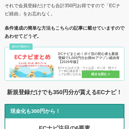
それで会員登録だけでも合計350円お得ですので「ECナ
ビ経由」をお忘れなく。
条件達成の簡単な方法もこちらの記事に載せていますので
あわせてどうぞ。
ECナビまとめ！ポイ活の初心者も新規
登録で1,000円分お得deアマゾン経由有
【2026年版】
ECナビはポイ活・ウェル活・ポン活・陸マイ
ラー初心者必見！1,000円分のスタートダッシ
ュでお得になれる！更に詳細をチェックした人
だけが最大1,350円得するのは間違いなし！EC
ナビと言えば、宝くじ・モニター・ゲーム・ア
ンケート・アプリイン...
新規登録だけでも350円分が貰えるECナビ！
現金化も300円から！
ECナビ注目の6要素