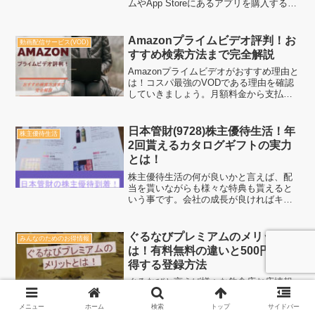
ムやApp Storeにあるアプリを購入する前
に少しでもお得になる仕組みがあるのな
ら、ぜひ知っておくべきです。しかも
「安心安全」かつ「誰でも簡単」に利用
Amazonプライムビデオ評判！お
動画配信サービス(VOD)
できるならな...
すすめ検索方法まで完全解説
Amazonプライムビデオがおすすめ理由と
は！コスパ最強のVODである理由を確認
していきましょう。月額料金から支払手
段まで解説！作品もそれなりに多い事か
ら、自分が本当に観たい作品をタイトル
ではなくジャンルで選び抜く方法をより
日本管財(9728)株主優待生活！年
株主優待生活
数多く解説してい...
2回貰えるカタログギフトの実力
とは！
株主優待生活の何が良いかと言えば、配
当を貰いながらも様々な特典も貰えると
いう事です。会社の成長が良ければキャ
ピタルゲインだけでなく、タイミングの
良い売却をすればインカムゲインも貰え
る。そんな中、いつまでも持っておきた
ぐるなびプレミアムのメリットと
みんなのためのお得情報
い株主優待といえば「日本...
は！有料無料の違いと500円以上
得する登録方法
ぐるなびと言えば様々な飲食店お店情報
が集まるあの「ぐるなび」です。そのぐ
るなびには「ぐるなびプレミアム」とい
メニュー
ホーム
検索
トップ
サイドバー