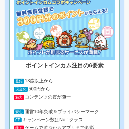
ポイントインカム注目の6要素
13歳以上から
登録
500円から
現金化
コンテンツの質が随一
魅力
運営10年突破＆プライバシーマーク
安心
キャンペーン数はNo.1クラス
CP
ゲームで遊ぶからアプリまで多彩
稼ぐ