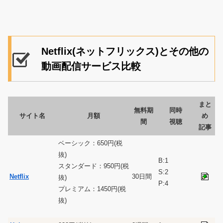
Netflix(ネットフリックス)とその他の
動画配信サービス比較
まと
無料期
同時
サイト名
月額
め
間
視聴
記事
ベーシック：650円(税
抜)
B:1
スタンダード：950円(税
S:2
Netflix
30日間
抜)
P:4
プレミアム：1450円(税
抜)