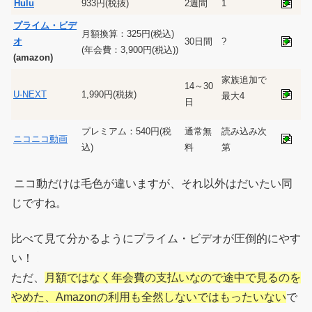
Hulu
933円(税抜)
2週間
1
プライム・ビデ
月額換算：325円(税込)
オ
30日間
?
(年会費：3,900円(税込))
(amazon)
家族追加で
14～30
U-NEXT
1,990円(税抜)
最大4
日
プレミアム：540円(税
通常無
読み込み次
ニコニコ動画
込)
料
第
ニコ動だけは毛色が違いますが、それ以外はだいたい同
じですね。
比べて見て分かるようにプライム・ビデオが圧倒的にやす
い！
ただ、
月額ではなく年会費の支払いなので途中で見るのを
やめた、Amazonの利用も全然しないではもったいない
で