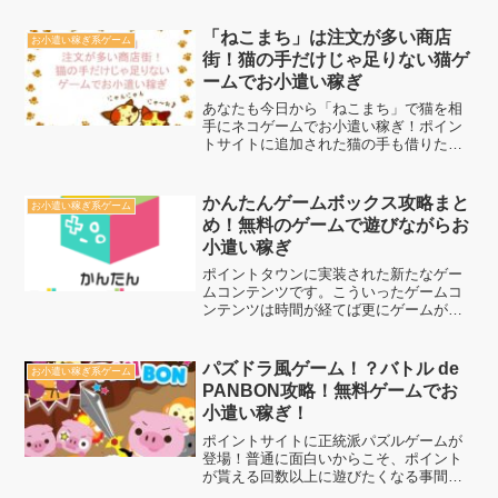
「ねこまち」は注文が多い商店
お小遣い稼ぎ系ゲーム
街！猫の手だけじゃ足りない猫ゲ
ームでお小遣い稼ぎ
あなたも今日から「ねこまち」で猫を相
手にネコゲームでお小遣い稼ぎ！ポイン
トサイトに追加された猫の手も借りたい
ぐらい猫達が押し寄せて来るというかネ
コ尽くしなゲームですね。「にゃーん」
と鳴いて喜んだり、怒ったりする猫達を
かんたんゲームボックス攻略まと
お小遣い稼ぎ系ゲーム
満足させていきましょう。
め！無料のゲームで遊びながらお
小遣い稼ぎ
ポイントタウンに実装された新たなゲー
ムコンテンツです。こういったゲームコ
ンテンツは時間が経てば更にゲームが追
加されたり、実装サイト自体が増えたり
します。ぜひ、チェックをして暇つぶし
に活用や、スキマ時間でコツコツポイン
パズドラ風ゲーム！？バトル de
お小遣い稼ぎ系ゲーム
トゲットしましょう。
PANBON攻略！無料ゲームでお
小遣い稼ぎ！
ポイントサイトに正統派パズルゲームが
登場！普通に面白いからこそ、ポイント
が貰える回数以上に遊びたくなる事間違
いなし！パズルゲーム好きなら必見のバ