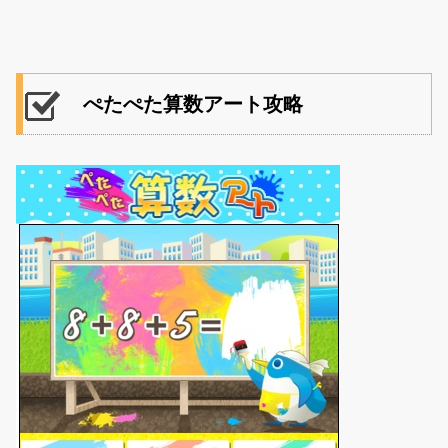
ぺたぺた算数アート攻略