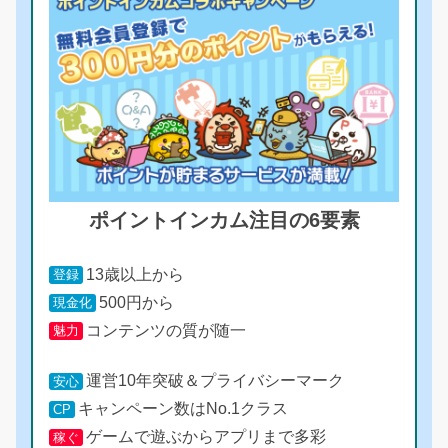
ポイントインカム注目の6要素
13歳以上から
登録
500円から
現金化
コンテンツの質が随一
魅力
運営10年突破＆プライバシーマーク
安心
キャンペーン数はNo.1クラス
CP
ゲームで遊ぶからアプリまで多彩
稼ぐ