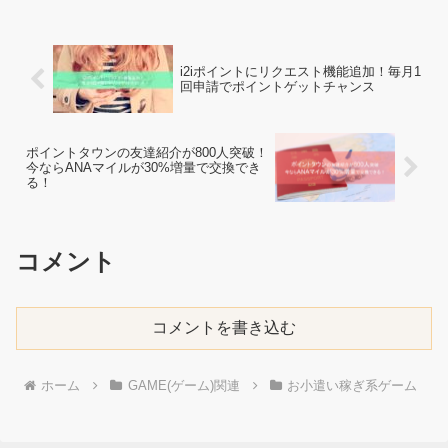
は自信のある腕のある方はぜひ、チャレ
ンジして行きましょ...
i2iポイントにリクエスト機能追加！毎月1
回申請でポイントゲットチャンス
ポイントタウンの友達紹介が800人突破！
今ならANAマイルが30%増量で交換でき
る！
コメント
コメントを書き込む
ホーム
GAME(ゲーム)関連
お小遣い稼ぎ系ゲーム