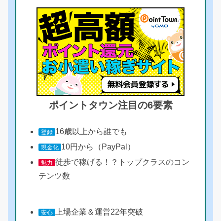
ポイントタウン注目の6要素
16歳以上から誰でも
登録
10円から（PayPal）
現金化
徒歩で稼げる！？トップクラスのコン
魅力
テンツ数
上場企業＆運営22年突破
安心