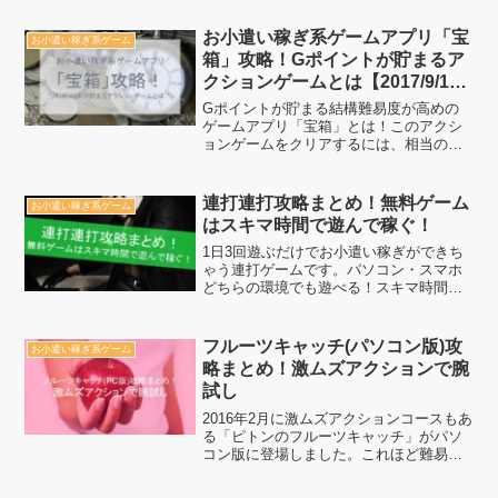
トル de PANBONとは、一体何なのかを
紹介したいと思います。ぜひ、遊んでコ
お小遣い稼ぎ系ゲームアプリ「宝
お小遣い稼ぎ系ゲーム
ツコツお小遣い稼...
箱」攻略！Gポイントが貯まるア
クションゲームとは【2017/9/19
終了】
Gポイントが貯まる結構難易度が高めの
ゲームアプリ「宝箱」とは！このアクシ
ョンゲームをクリアするには、相当の実
力が必要です。そのための攻略も用意し
ていますので一緒に暇つぶしをしながら
どんどんお小遣い稼ぎをしていきましょ
連打連打攻略まとめ！無料ゲーム
お小遣い稼ぎ系ゲーム
う。
はスキマ時間で遊んで稼ぐ！
1日3回遊ぶだけでお小遣い稼ぎができち
ゃう連打ゲームです。パソコン・スマホ
どちらの環境でも遊べる！スキマ時間に
ちょっと遊ぶだけでコツコツお小遣い稼
ぎをしましょう。
フルーツキャッチ(パソコン版)攻
お小遣い稼ぎ系ゲーム
略まとめ！激ムズアクションで腕
試し
2016年2月に激ムズアクションコースもあ
る「ピトンのフルーツキャッチ」がパソ
コン版に登場しました。これほど難易度
が高いゲームは他のお小遣いサイトでは
見当たらないので、アクションゲームに