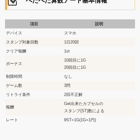
ぺたぺた算数アート基本情報
項目
説明
デバイス
スマホ
スタンプ対象回数
1日20回
クリア報酬
1st
10回目に1G
ボーナス
20回目に1G
制限時間
なし
ゲーム数
3問
リトライ条件
2回不正解
Get出来たカプセルの
報酬
スタンプ(ST)数による
レート
9ST=1G(1G=1円)