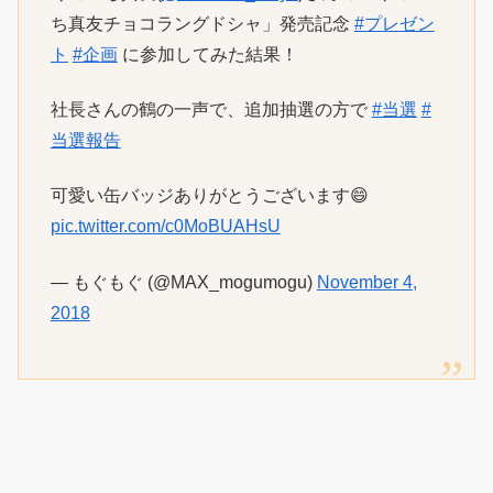
ち真友チョコラングドシャ」発売記念
#プレゼン
ト
#企画
に参加してみた結果！
社長さんの鶴の一声で、追加抽選の方で
#当選
#
当選報告
可愛い缶バッジありがとうございます😄
pic.twitter.com/c0MoBUAHsU
— もぐもぐ (@MAX_mogumogu)
November 4,
2018