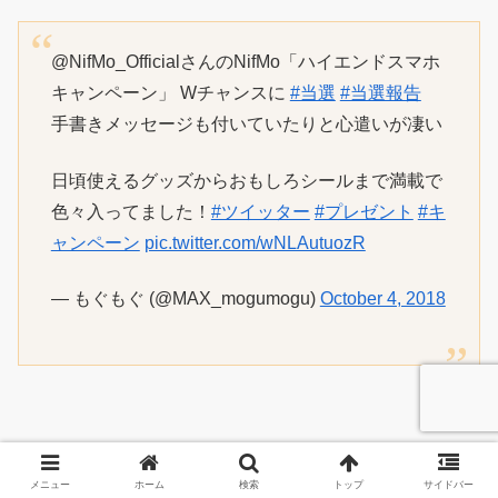
@NifMo_OfficialさんのNifMo「ハイエンドスマホ
キャンペーン」 Wチャンスに
#当選
#当選報告
手書きメッセージも付いていたりと心遣いが凄い
日頃使えるグッズからおもしろシールまで満載で
色々入ってました！
#ツイッター
#プレゼント
#キ
ャンペーン
pic.twitter.com/wNLAutuozR
— もぐもぐ (@MAX_mogumogu)
October 4, 2018
メニュー
ホーム
検索
トップ
サイドバー