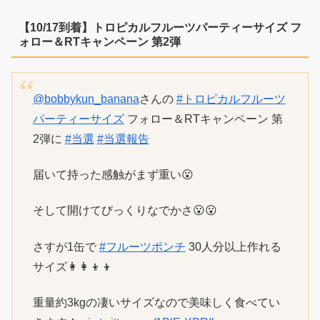
【10/17到着】トロピカルフルーツパーティーサイズ フ
ォロー＆RTキャンペーン 第2弾
@bobbykun_banana
さんの
#トロピカルフルーツ
パーティーサイズ
フォロー＆RTキャンペーン 第
2弾に
#当選
#当選報告
届いて持った感触がまず重い😮
そして開けてびっくりなでかさ😮😮
さすが1缶で
#フルーツポンチ
30人分以上作れる
サイズ👩‍👩‍👦‍👦
重量約3kgの凄いサイズなので美味しく食べてい