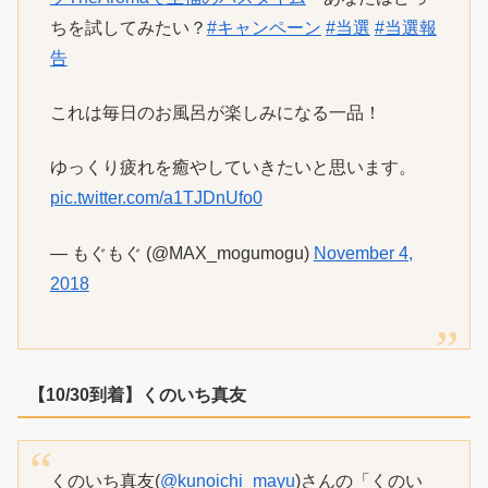
ちを試してみたい？
#キャンペーン
#当選
#当選報
告
これは毎日のお風呂が楽しみになる一品！
ゆっくり疲れを癒やしていきたいと思います。
pic.twitter.com/a1TJDnUfo0
— もぐもぐ (@MAX_mogumogu)
November 4,
2018
【10/30到着】くのいち真友
くのいち真友(
@kunoichi_mayu
)さんの「くのい