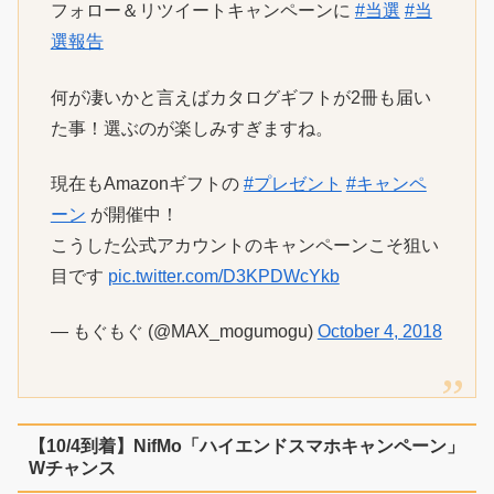
フォロー＆リツイートキャンペーンに
#当選
#当
選報告
何が凄いかと言えばカタログギフトが2冊も届い
た事！選ぶのが楽しみすぎますね。
現在もAmazonギフトの
#プレゼント
#キャンペ
ーン
が開催中！
こうした公式アカウントのキャンペーンこそ狙い
目です
pic.twitter.com/D3KPDWcYkb
— もぐもぐ (@MAX_mogumogu)
October 4, 2018
【10/4到着】NifMo「ハイエンドスマホキャンペーン」
Wチャンス