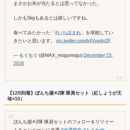
まさかお米が当たるとは思ってなかった。
しかも5kgもあるとは嬉しいですね。
食べてみたかった「
#いちほまれ
」を堪能してい
きたいと思います。
pic.twitter.com/b4VywIjn2F
— もぐもぐ (@MAX_mogumogu)
December 15,
2018
【12/5到着】ぼんち揚✕2隊 隊員セット（紅しょうが天
味×10）
ぼんち揚✕2隊 隊員セットのフォロー＆リツイー
トキャンペーンに当選
#当選報告
#もとかせ