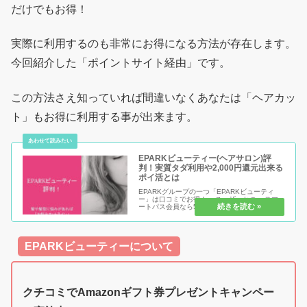
だけでもお得！
実際に利用するのも非常にお得になる方法が存在します。
今回紹介した「ポイントサイト経由」です。
この方法さえ知っていれば間違いなくあなたは「ヘアカッ
ト」もお得に利用する事が出来ます。
EPARKビューティー(ヘアサロン)評
判！実質タダ利用や2,000円還元出来る
ポイ活とは
EPARKグループの一つ「EPARKビューティ
ー」は口コミでお得！auユーザーかつauスマ
ートパス会員なら500円割引！ANAやJALのマ
イルが欲しい人も必見！？EPARKビューティ
ーの知られざるお得要素を知れば更に「あなた
だけは繰り返し2...
EPARKビューティーについて
クチコミでAmazonギフト券プレゼントキャンペー