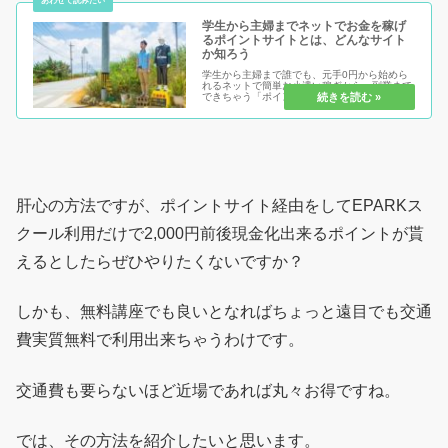
学生から主婦までネットでお金を稼げ
るポイントサイトとは、どんなサイト
か知ろう
学生から主婦まで誰でも、元手0円から始めら
れるネットで簡単お小遣い稼ぎから、副業まで
できちゃう「ポイントサイト」または「お小遣
いサイト」とは！何をするにも、知る事が大事
です。知らないからこそ、不安があり、始める
事が出来ない。いざ始めても稼ぐ...
肝心の方法ですが、ポイントサイト経由をしてEPARKス
クール利用だけで2,000円前後現金化出来るポイントが貰
えるとしたらぜひやりたくないですか？
しかも、無料講座でも良いとなればちょっと遠目でも交通
費実質無料で利用出来ちゃうわけです。
交通費も要らないほど近場であれば丸々お得ですね。
では、その方法を紹介したいと思います。