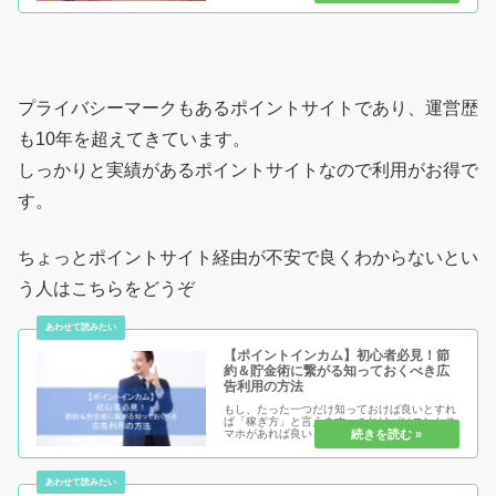
別企画が行われている期間に活動しないのは損
をするばかり！確実に得になる特別企画を制覇
して、どんどんお小遣い稼ぎをし...
プライバシーマークもあるポイントサイトであり、運営歴
も10年を超えてきています。
しっかりと実績があるポイントサイトなので利用がお得で
す。
ちょっとポイントサイト経由が不安で良くわからないとい
う人はこちらをどうぞ
【ポイントインカム】初心者必見！節
約＆貯金術に繋がる知っておくべき広
告利用の方法
もし、たった一つだけ知っておけば良いとすれ
ば「稼ぎ方」と言えます。これはパソコンかス
マホがあれば良いというとても時代にマッチし
た方法です。特にネットでお買い物などを良く
してしまう方ほど節約になり、知れば今後貯金
術にも繋がると言えます。ぜひ、...