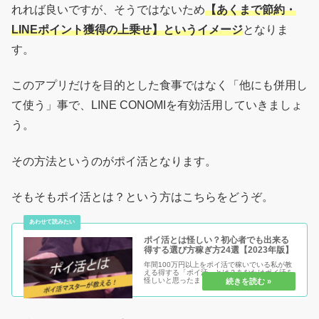
れれば良いですが、そうではないため
【あくまで節約・
LINEポイント獲得の上乗せ】というイメージ
となりま
す。
このアプリだけを目的とした食事ではなく「他にも併用し
て使う」事で、LINE CONOMIを有効活用していきましょ
う。
その方法というのがポイ活となります。
そもそもポイ活とは？という方はこちらをどうぞ。
ポイ活とは怪しい？初心者でも出来る
得する選び方稼ぎ方24選【2023年版】
年間100万円以上をポイ活で稼いでいる私が教
える得する「ポイ活」とは？あなたはポイ活を
怪しいと思ったままで損する人？それともポイ
活を安心安全に始めて得する人？ポイ活のメリ
ット・デメリットを知り、初心者だからこそ得
をして、まだポイ活を始めてい...