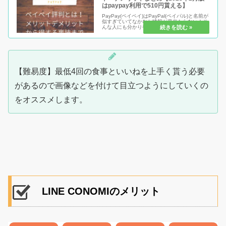
はpaypay利用で510円貰える】
PayPay(ペイペイ)はPayPal(ペイパル)と名前が
似すぎていてなかなか情報が見当たらない！そ
んな人にも分かりやすくメリットからデメリッ
トまで解説！ソフトバンクとヤフーが組んだ新
しい決済サービスを要チェック！今後長く使う
なら知っておき...
【難易度】最低4回の食事といいねを上手く貰う必要
があるので画像などを付けて目立つようにしていくの
をオススメします。
LINE CONOMIのメリット