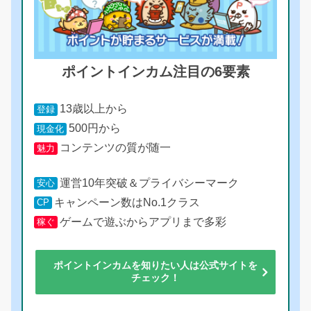
ポイントインカム注目の6要素
13歳以上から
登録
500円から
現金化
コンテンツの質が随一
魅力
運営10年突破＆プライバシーマーク
安心
キャンペーン数はNo.1クラス
CP
ゲームで遊ぶからアプリまで多彩
稼ぐ
ポイントインカムを知りたい人は公式サイトを
チェック！