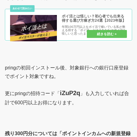
ポイ活とは怪しい？初心者でも出来る
得する選び方稼ぎ方24選【2023年版】
年間100万円以上をポイ活で稼いでいる私が教
える得する「ポイ活」とは？あなたはポイ活を
怪しいと思ったままで損する人？それともポイ
活を安心安全に始めて得する人？ポイ活のメリ
ット・デメリットを知り、初心者だからこそ得
をして、まだポイ活を始めてい...
pringの初回インストール後、対象銀行への銀行口座登録
でポイント対象ですね。
iZuP2q
更にpringの招待コード「
」も入力していれば合
計で600円以上お得になります。
残り300円分については「ポイントインカムへの新規登録