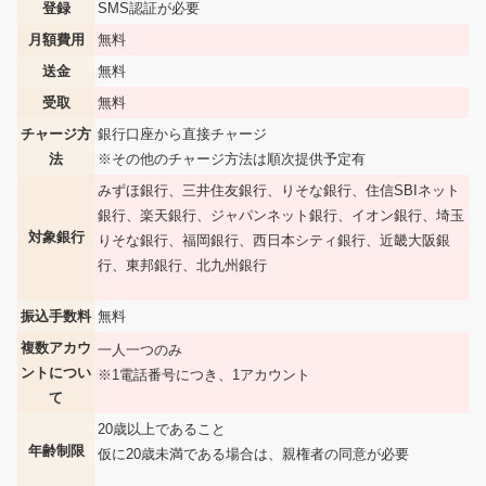
登録
SMS認証が必要
月額費用
無料
送金
無料
受取
無料
チャージ方
銀行口座から直接チャージ
法
※その他のチャージ方法は順次提供予定有
みずほ銀行、三井住友銀行、りそな銀行、住信SBIネット
銀行、楽天銀行、ジャパンネット銀行、イオン銀行、埼玉
対象銀行
りそな銀行、福岡銀行、西日本シティ銀行、近畿大阪銀
行、東邦銀行、北九州銀行
振込手数料
無料
複数アカウ
一人一つのみ
ントについ
※1電話番号につき、1アカウント
て
20歳以上であること
年齢制限
仮に20歳未満である場合は、親権者の同意が必要