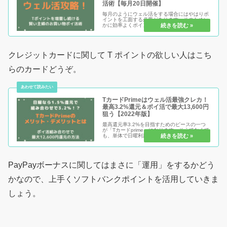
活術【毎月20日開催】
毎月のようにウェル活をする場合にはやはりポ
イントを工面する必要があります。そのためい
かに効率よくポイントを貯め続けるかが大事な
のですが、本気でポイントを貯めたい人がして
欲しいポイ活サイトがあります。ウェル活×ア
メフリを知って「Tポイントの底...
クレジットカードに関して T ポイントの欲しい人はこち
らのカードどうぞ。
TカードPrimeはウェル活最強クレカ！
最高3.2%還元＆ポイ活で最大13,600円
狙う【2022年版】
最高還元率3.2%を目指すためのピースの一つ
が「Tカードprime」になります。そうでなくて
も、単体で日曜利用なら1.5%還元も達成でき
る最高クラスのクレジットカードなのは間違い
ありません。何よりウェル活利用者であればこ
のカードを用意するこ...
PayPayボーナスに関してはまさに「運用」をするかどう
かなので、上手くソフトバンクポイントを活用していきま
しょう。