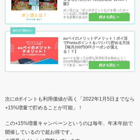
版】
ポン活とは「ポンタポイントなどを使ったロー
ソンお試し引換券」の事！とはいえそれに制限
する必要があるかどうかをぜひ知っていきまし
ょう。初心者だからこそ、ポンタポイントを貯
めるメリットからローソンお試し引換券以外の
使い道まで完全解説！あなただか...
auペイのメリットデメリット！ポイ活
でPontaポイントをバリバリ貯める方法
【毎月200円OFFクーポンが貰え
る！？】
auペイを知ってお得な決済生活を始めよう！
2019年開始の新たなキャッシュレス決済アプ
リである「auペイ」のメリットとデメリットを
把握する事で、あなたにとって1番良い決済に
近づく事が出来ます。1円でもお得な決済を実
現するなら「キャッシュレス...
次にdポイントも利用価値が高く「2022年1月5日までなら
+15%増量で貯めることが可能」！
この+15%増量キャンペーンというのは毎年、年末年始で
開催しているので超お得です。