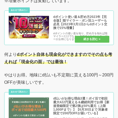
※増量ポイントは変動しています。
dポイント使い道＆貯め方2023年【完
全版】陸マイラー・ポン活ユーザーも
必見【2023年3月1日からdポイント交
換で15%増量】
dポイントの使い道を知り、貯め方を知れば陸
マイラーだけでなく、全てのdポイントユーザ
ーがお得になります。dポイントは1ポイント
=1円相当ですが、ソレ以上の使い道は幾つも存
在する事を知っていたでしょうか？知らなけれ
ば損、知っていれば得になる差...
何より
dポイント自体も現金化ができますのでその点も考
えれば「現金化の面」では最強！
やはりお得。地味にd払いも不定期に貰える100円～200円
OFFが美味しいです。
d払いがお得な理由3選！ポイ活で初回
最大422円貰える＆継続利用でお得【新
規登録限定で第2弾は50%還元（上限
1,000Pまで）】【6月30日まで 対象者
限定で200円OFFが届いている】