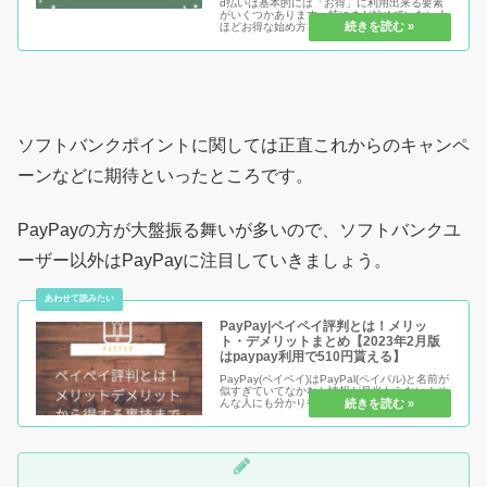
d払いは基本的には「お得」に利用出来る要素
がいくつかあります。特にまだ始めていない人
ほどお得な始め方というのがありますので、ポ
イ活をうまく組み込むことでそれらを活かすこ
とが可能です。特に継続利用面で言っても公式
がからクーポンが時々配布されま...
ソフトバンクポイントに関しては正直これからのキャンペ
ーンなどに期待といったところです。
PayPayの方が大盤振る舞いが多いので、ソフトバンクユ
ーザー以外はPayPayに注目していきましょう。
PayPay|ペイペイ評判とは！メリッ
ト・デメリットまとめ【2023年2月版
はpaypay利用で510円貰える】
PayPay(ペイペイ)はPayPal(ペイパル)と名前が
似すぎていてなかなか情報が見当たらない！そ
んな人にも分かりやすくメリットからデメリッ
トまで解説！ソフトバンクとヤフーが組んだ新
しい決済サービスを要チェック！今後長く使う
なら知っておき...