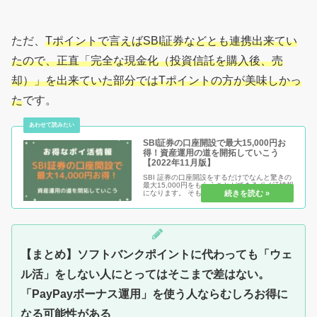
ただ、
Tポイントで言えばSBI証券などとも連携出来てい
たので、正直「完全な現金化（投資信託を購入後、売
却）」を出来ていた部分ではTポイントの方が美味しかっ
た
です。
SBI証券の口座開設で最大15,000円お
得！資産運用の道を開拓していこう
【2022年11月版】
SBI 証券の口座開設をするだけでなんと驚きの
最大15,000円をもらうことができるポイ活情報
になります。 そもそもポイ活とは？ 証券会社
の口座開設って難しくない？などなど様々な疑
問にも答えておりますので是非続きを見てお得
にポイ活を始めて新...
【まとめ】ソフトバンクポイントに代わっても「ウェ
ル活」をしない人にとってはそこまで差はない。
「PayPayボーナス運用」を使う人ならむしろお得に
なる可能性がある