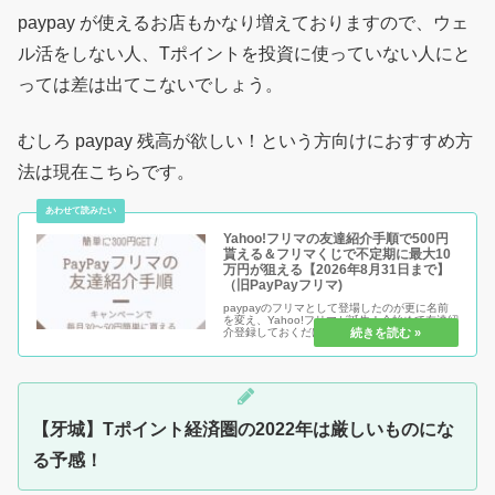
paypay が使えるお店もかなり増えておりますので、ウェ
ル活をしない人、Tポイントを投資に使っていない人にと
っては差は出てこないでしょう。
むしろ paypay 残高が欲しい！という方向けにおすすめ方
法は現在こちらです。
Yahoo!フリマの友達紹介手順で500円
貰える＆フリマくじで不定期に最大10
万円が狙える【2026年8月31日まで】
（旧PayPayフリマ)
paypayのフリマとして登場したのが更に名前
を変え、Yahoo!フリマが誕生！今始めて友達紹
介登録しておくだけで500円もらうことができ
ます。さらに期間限定で行われることが度々あ
る最大10万円も当たるチャンスになります。友
達紹介で500円...
【牙城】Tポイント経済圏の2022年は厳しいものにな
る予感！