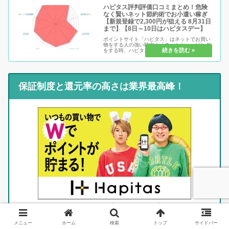
ハピタス評判評価口コミまとめ！危険
なく賢いネット節約術でお小遣い稼ぎ
【新規登録で2,300円が狙える 8月31日
まで】【8日～10日はハピタスデー】
ポイントサイト「ハピタス」はネットでお買い
物をする人の強い味方！「ネットショッピング
をする時、ハピタスを通さないなんて、正直も
ったいなさすぎます！」と言い切れるほど、お
買い物系ポイ活には欠かせないサイトです。還
元率が高いのはもちろんですが、...
保証制度と還元率の高さは業界最高峰！
ハピタス注目の6要素
メニュー
ホーム
検索
トップ
サイドバー