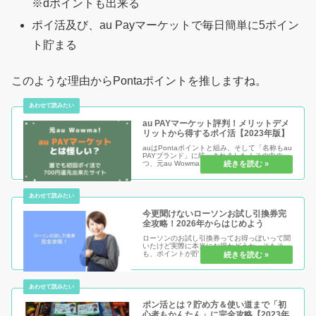
※dポイントも出来る
ポイ活及び、au Payマーケットで毎日簡単に5ポイン
ト貯まる
このような理由からPontaポイントを推しますね。
au PAYマーケット評判！メリットデメ
リットから得するポイ活【2023年版】
auはPontaポイントと組み、そして「名称もau
PAYブランド」に統一されました！その中の一
つ、元au Wowma!もまた「au PAYマーケッ
ト」となります。そうなることによって何がメ
リットデメリットになるか、 何より1番お得で
あった...
今更聞けないローソンお試し引換券完
全攻略！2026年からはじめよう
ローソンのお試し引換券ってお得っぽいって聞
いたけど実際に本当にお得かどうか。そもそ
も、ポイントが貯まらないから利用できないと
お悩みの人もこの完全攻略を見れば、早ければ
数日で0Pからもお試し引換券利用が出来る人も
続出する可能性ありです。
ポン活とは？貯め方＆使い道まで「初
心者もかんたん」に完全攻略【2023年